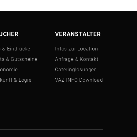
UCHER
VERANSTALTER
 & Eindrücke
Infos zur Location
ts & Gutscheine
Anfrage & Kontakt
ronomie
Cateringlösungen
kunft & Logie
VAZ INFO Download