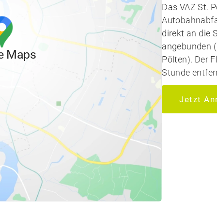
Das VAZ St. P
Autobahnabfah
direkt an die 
angebunden (
e Maps
Pölten). Der F
Stunde entfer
Jetzt An