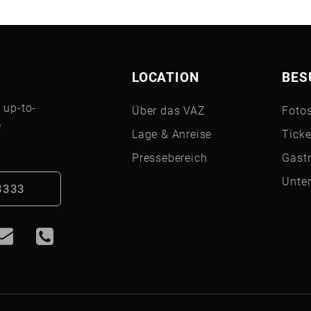
LOCATION
BES
 up-to-
Über das VAZ
Fotos
e
Lage & Anreise
Ticke
Pressebereich
Gast
Unter
3333