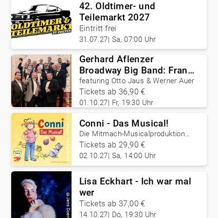
42. Oldtimer- und
Teilemarkt 2027
Eintritt frei
©
31.07.27
|
Sa, 07:00 Uhr
NXP
Gerhard Aflenzer
Broadway Big Band: Frank
©
Sinatra & Friends
featuring Otto Jaus & Werner Auer
Karl Satzinger
Tickets ab 36,90 €
01.10.27
|
Fr, 19:30 Uhr
©
2024 Carlsen Verlag GmbH
Conni - Das Musical!
Die Mitmach-Musicalproduktion
von Cocomico!
Tickets ab 29,90 €
02.10.27
|
Sa, 14:00 Uhr
Lisa Eckhart - Ich war mal
wer
©
Jens Doerre
Tickets ab 37,00 €
14.10.27
|
Do, 19:30 Uhr