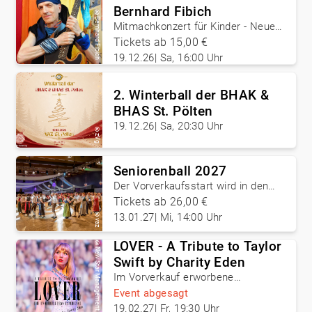
Bernhard Fibich
©
Bernhard Fibich
Mitmachkonzert für Kinder - Neue
Advent- und Weihnachtslieder
Tickets ab 15,00 €
19.12.26
|
Sa, 16:00 Uhr
2. Winterball der BHAK &
BHAS St. Pölten
19.12.26
|
Sa, 20:30 Uhr
©
zVg
Seniorenball 2027
Der Vorverkaufsstart wird in den
nächsten Wochen
Tickets ab 26,00 €
bekanntgegeben!
©
13.01.27
|
Mi, 14:00 Uhr
vaz
LOVER - A Tribute to Taylor
©
New Star Management
Swift by Charity Eden
Im Vorverkauf erworbene
Eintrittskarten werden
Event abgesagt
rückerstattet!
19.02.27
|
Fr, 19:30 Uhr