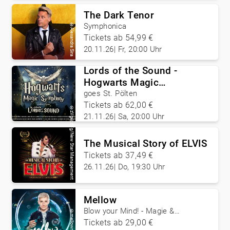
The Dark Tenor
Symphonica
©
Alexandra Sira
Tickets ab 54,99 €
20.11.26
|
Fr, 20:00 Uhr
Lords of the Sound -
Hogwarts Magic
Symphony
goes St. Pölten
Tickets ab 62,00 €
©
zVg
21.11.26
|
Sa, 20:00 Uhr
©
zVg/New Star Management
The Musical Story of ELVIS
Tickets ab 37,49 €
26.11.26
|
Do, 19:30 Uhr
Mellow
Blow your Mind! - Magie &
©
mellowmagic
Illusionen Live!
Tickets ab 29,00 €