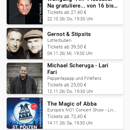
Na gratuliere... von 16 bis
©
Sabine_Klimpt
60!
Tickets ab 27,40 €
22.10.26
|
Do, 19:30 Uhr
Gernot & Stipsits
Lotterbuben
©
Lukas Beck
Tickets ab 39,50 €
04.11.26
|
Mi, 19:30 Uhr
Michael Scheruga - Lari
Fari
Papperlapapp und Firlefanz
©
Tickets ab 25,00 €
DoriKoe
12.11.26
|
Do, 19:30 Uhr
©
zVg/Europolis Entertainment
The Magic of Abba
Europe‘s NO1 Concert Show - Live
with Band Europe
Tickets ab 72,40 €
14.11.26
|
Sa, 19:30 Uhr