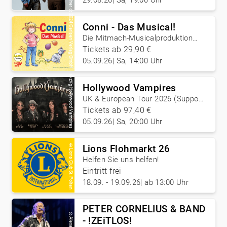
29.08.26
|
Sa, 19:00 Uhr
©
2024 Carlsen Verlag GmbH
Conni - Das Musical!
Die Mitmach-Musicalproduktion
von Cocomico!
Tickets ab 29,90 €
05.09.26
|
Sa, 14:00 Uhr
©
zVg Hollywood Vampires
Hollywood Vampires
UK & European Tour 2026 (Support:
Cassyette)
Tickets ab 97,40 €
05.09.26
|
Sa, 20:00 Uhr
Lions Flohmarkt 26
©
Lions Club St. Pölten
Helfen Sie uns helfen!
Eintritt frei
18.09. - 19.09.26
|
ab 13:00 Uhr
PETER CORNELIUS & BAND
©
- !ZEiTLOS!