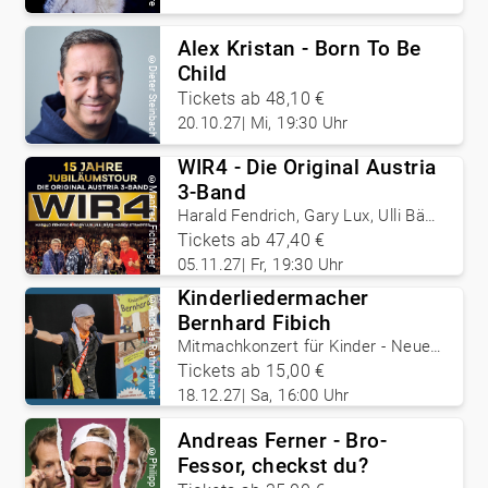
Alex Kristan - Born To Be
©
Child
Dieter Steinbach
Tickets ab 48,10 €
20.10.27
|
Mi, 19:30 Uhr
WIR4 - Die Original Austria
©
3-Band
Manfred Fichtinger
Harald Fendrich, Gary Lux, Ulli Bäer,
Harry Stampfer
Tickets ab 47,40 €
05.11.27
|
Fr, 19:30 Uhr
Kinderliedermacher
©
Andreas Rathmanner
Bernhard Fibich
Mitmachkonzert für Kinder - Neue
Advent- und Weihnachtslieder
Tickets ab 15,00 €
18.12.27
|
Sa, 16:00 Uhr
Andreas Ferner - Bro-
©
Fessor, checkst du?