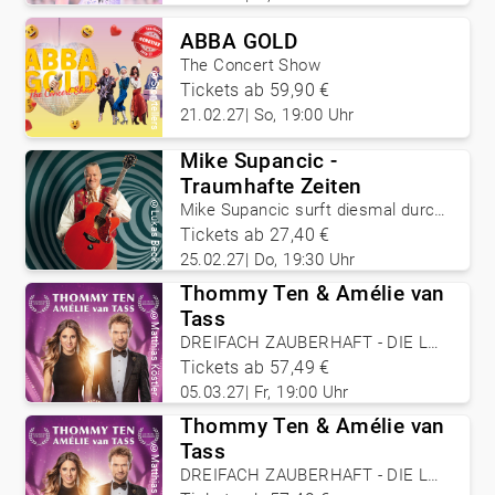
ABBA GOLD
The Concert Show
©
Tickets ab 59,90 €
Storytellers
21.02.27
|
So, 19:00 Uhr
Mike Supancic -
Traumhafte Zeiten
©
Mike Supancic surft diesmal durch
Lukas Beck
das Traum-Zeit-Kontinuum.
Tickets ab 27,40 €
25.02.27
|
Do, 19:30 Uhr
Thommy Ten & Amélie van
Tass
©
Matthias Köstler
DREIFACH ZAUBERHAFT - DIE LAS
VEGAS SHOW
Tickets ab 57,49 €
05.03.27
|
Fr, 19:00 Uhr
Thommy Ten & Amélie van
Tass
©
Matthias Köstler
DREIFACH ZAUBERHAFT - DIE LAS