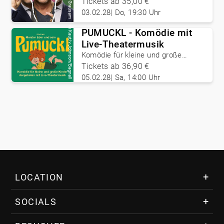
Philipp Grausam
Tickets ab 35,00 €
03.02.28
|
Do, 19:30 Uhr
©
PUMUCKL - Komödie mit
Kaut/v.Johnson/Bagnall
Live-Theatermusik
Komödie für kleine und große
Kinder
Tickets ab 36,90 €
05.02.28
|
Sa, 14:00 Uhr
LOCATION
Über das VAZ
SOCIALS
Lage & Anreise
Pressebereich