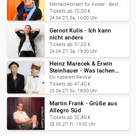
Bernhard Fibich
Mitmachkonzert für Kinder - Best
of Bernhard Fibich
Tickets ab 15,00 €
24.04.27
|
Sa, 16:00 Uhr
Gernot Kulis - Ich kann
nicht anders
©
Hans Leitner
Tickets ab 37,00 €
24.04.27
|
Sa, 19:30 Uhr
Heinz Marecek & Erwin
©
Steinhauer - Was lachen
Xenia Trampusch
Sie?
Ein Kabarett Revival
Tickets ab 47,40 €
25.04.27
|
So, 18:00 Uhr
Martin Frank - Grüße aus
©
Allegro Süd
Marvin Ruppert
Tickets ab 32,40 €
28.05.27
|
Fr, 19:30 Uhr