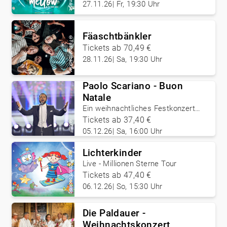
27.11.26
|
Fr, 19:30 Uhr
Fäaschtbänkler
©
Fäaschtbänkler
Tickets ab 70,49 €
28.11.26
|
Sa, 19:30 Uhr
Paolo Scariano - Buon
Natale
Ein weihnachtliches Festkonzert
mit dem Belcanto Orchestra
Tickets ab 37,40 €
©
ORF
05.12.26
|
Sa, 16:00 Uhr
Lichterkinder
©
zuendstoff booking
Live - Millionen Sterne Tour
Tickets ab 47,40 €
06.12.26
|
So, 15:30 Uhr
Die Paldauer -
Weihnachtskonzert
©