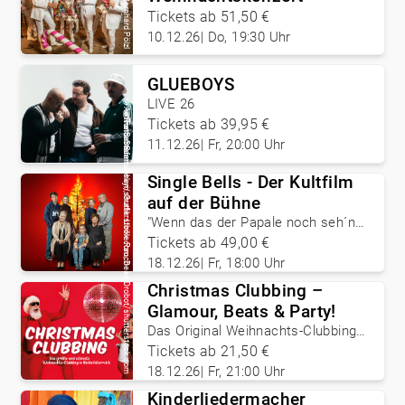
Bernhard Pölzl
Tickets ab 51,50 €
10.12.26
|
Do, 19:30 Uhr
GLUEBOYS
LIVE 26
©
Amine Sabeur
©
©
Tickets ab 39,95 €
Roman Samborskyi/shutterstock.com, Dean Drobot/shutterstock.com
Foto: Stefan Joham, Grafik: Ulrike Rauch
11.12.26
|
Fr, 20:00 Uhr
Single Bells - Der Kultfilm
auf der Bühne
"Wenn das der Papale noch seh´n
könnt ..."
Tickets ab 49,00 €
18.12.26
|
Fr, 18:00 Uhr
Christmas Clubbing –
Glamour, Beats & Party!
Das Original Weihnachts-Clubbing
im VAZ
Tickets ab 21,50 €
18.12.26
|
Fr, 21:00 Uhr
Kinderliedermacher