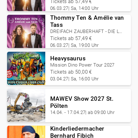
VEGAS SHOW
Tickets ab 57,49 €
06.03.27
|
Sa, 14:00 Uhr
Thommy Ten & Amélie van
Tass
©
Matthias Köstler
DREIFACH ZAUBERHAFT - DIE LAS
VEGAS SHOW
Tickets ab 57,49 €
06.03.27
|
Sa, 19:00 Uhr
Heavysaurus
Mission Dino Power Tour 2027
©
Tickets ab 50,00 €
Sony Music
03.04.27
|
Sa, 16:00 Uhr
MAWEV Show 2027 St.
©
Josef Vorlaufer
Pölten
14.04. - 17.04.27
|
ab 09:00 Uhr
Kinderliedermacher
Bernhard Fibich
©