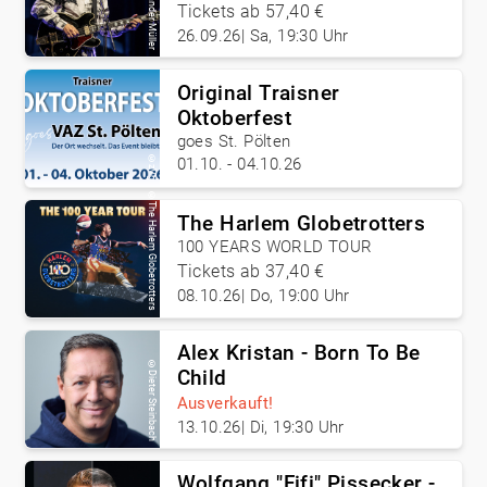
Alexander Müller
Tickets ab 57,40 €
26.09.26
|
Sa, 19:30 Uhr
Original Traisner
Oktoberfest
goes St. Pölten
©
01.10. - 04.10.26
zVg
©
The Harlem Globetrotters
The Harlem Globetrotters
100 YEARS WORLD TOUR
Tickets ab 37,40 €
08.10.26
|
Do, 19:00 Uhr
Alex Kristan - Born To Be
©
Child
Dieter Steinbach
Ausverkauft!
13.10.26
|
Di, 19:30 Uhr
Wolfgang "Fifi" Pissecker -