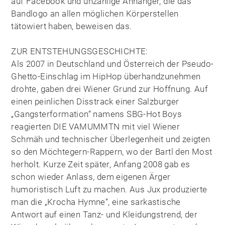
auf Facebook und unzählige Anhänger, die das
Bandlogo an allen möglichen Körperstellen
tätowiert haben, beweisen das.
ZUR ENTSTEHUNGSGESCHICHTE:
Als 2007 in Deutschland und Österreich der Pseudo-
Ghetto-Einschlag im HipHop überhandzunehmen
drohte, gaben drei Wiener Grund zur Hoffnung. Auf
einen peinlichen Disstrack einer Salzburger
„Gangsterformation“ namens SBG-Hot Boys
reagierten DIE VAMUMMTN mit viel Wiener
Schmäh und technischer Überlegenheit und zeigten
so den Möchtegern-Rappern, wo der Bartl den Most
herholt. Kurze Zeit später, Anfang 2008 gab es
schon wieder Anlass, dem eigenen Ärger
humoristisch Luft zu machen. Aus Jux produzierte
man die „Krocha Hymne“, eine sarkastische
Antwort auf einen Tanz- und Kleidungstrend, der