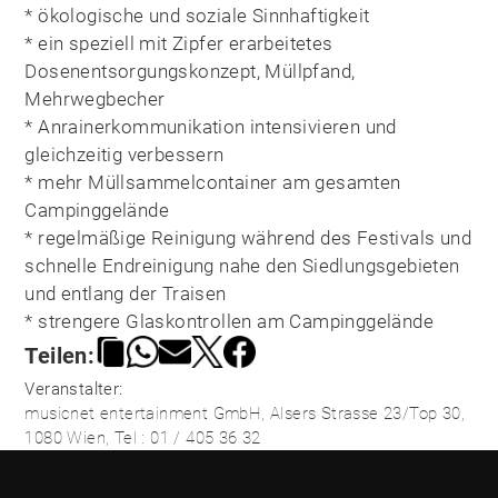
* ökologische und soziale Sinnhaftigkeit
* ein speziell mit Zipfer erarbeitetes
Dosenentsorgungskonzept, Müllpfand,
Mehrwegbecher
* Anrainerkommunikation intensivieren und
gleichzeitig verbessern
* mehr Müllsammelcontainer am gesamten
Campinggelände
* regelmäßige Reinigung während des Festivals und
schnelle Endreinigung nahe den Siedlungsgebieten
und entlang der Traisen
* strengere Glaskontrollen am Campinggelände
Teilen:
Veranstalter:
musicnet entertainment GmbH, Alsers Strasse 23/Top 30,
1080 Wien, Tel : 01 / 405 36 32