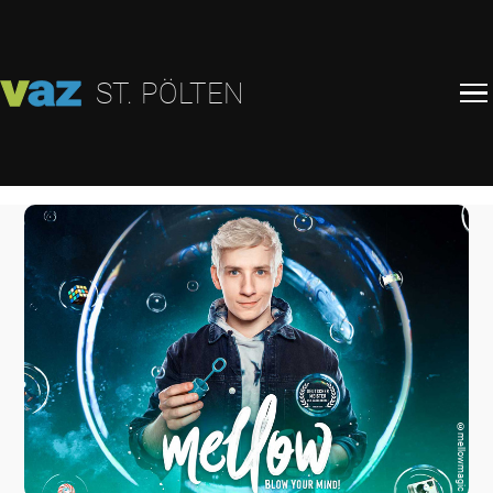
ST. PÖLTEN
©
mellowmagic