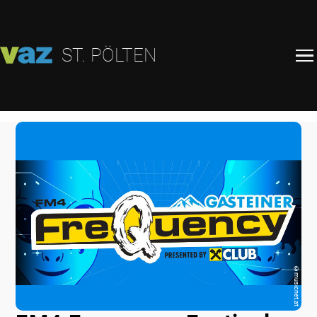
ST. PÖLTEN
©
musicnet.at