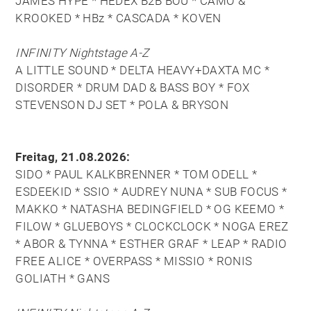
JAMES HYPE * HEDEX B2B BOU * CAMO &
KROOKED * HBz * CASCADA * KOVEN
INFINITY Nightstage A-Z
A LITTLE SOUND * DELTA HEAVY+DAXTA MC *
DISORDER * DRUM DAD & BASS BOY * FOX
STEVENSON DJ SET * POLA & BRYSON
Freitag, 21.08.2026:
SIDO * PAUL KALKBRENNER * TOM ODELL *
ESDEEKID * SSIO * AUDREY NUNA * SUB FOCUS *
MAKKO * NATASHA BEDINGFIELD * OG KEEMO *
FILOW * GLUEBOYS * CLOCKCLOCK * NOGA EREZ
* ABOR & TYNNA * ESTHER GRAF * LEAP * RADIO
FREE ALICE * OVERPASS * MISSIO * RONIS
GOLIATH * GANS