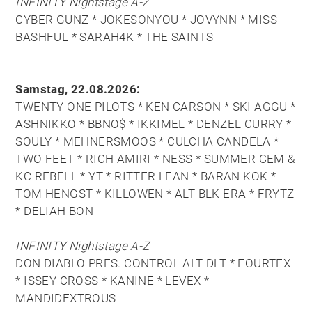
INFINITY Nightstage A-Z
CYBER GUNZ * JOKESONYOU * JOVYNN * MISS
BASHFUL * SARAH4K * THE SAINTS
Samstag, 22.08.2026:
TWENTY ONE PILOTS * KEN CARSON * SKI AGGU *
ASHNIKKO * BBNO$ * IKKIMEL * DENZEL CURRY *
SOULY * MEHNERSMOOS * CULCHA CANDELA *
TWO FEET * RICH AMIRI * NESS * SUMMER CEM &
KC REBELL * YT * RITTER LEAN * BARAN KOK *
TOM HENGST * KILLOWEN * ALT BLK ERA * FRYTZ
* DELIAH BON
INFINITY Nightstage A-Z
DON DIABLO PRES. CONTROL ALT DLT * FOURTEX
* ISSEY CROSS * KANINE * LEVEX *
MANDIDEXTROUS