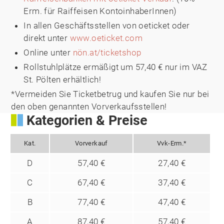
Erm. für Raiffeisen KontoinhaberInnen)
In allen Geschäftsstellen von oeticket oder
direkt unter
www.oeticket.com
Online unter
nön.at/ticketshop
Rollstuhlplätze ermäßigt um 57,40 € nur im VAZ
St. Pölten erhältlich!
*Vermeiden Sie Ticketbetrug und kaufen Sie nur bei
den oben genannten Vorverkaufsstellen!
Kategorien & Preise
Kat.
Vorverkauf
Vvk-Erm.*
D
57,40 €
27,40 €
C
67,40 €
37,40 €
B
77,40 €
47,40 €
A
87,40 €
57,40 €