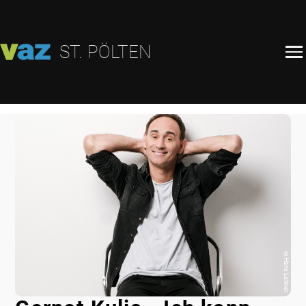
ST. PÖLTEN
©
Hans Leitner