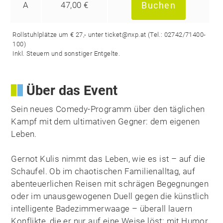
A
47,00 €
Buchen
Rollstuhlplätze um € 27,- unter ticket@nxp.at (Tel.: 02742/71400-
100)
Inkl. Steuern und sonstiger Entgelte.
Über das Event
Sein neues Comedy-Programm über den täglichen
Kampf mit dem ultimativen Gegner: dem eigenen
Leben.
Gernot Kulis nimmt das Leben, wie es ist – auf die
Schaufel. Ob im chaotischen Familienalltag, auf
abenteuerlichen Reisen mit schrägen Begegnungen
oder im unausgewogenen Duell gegen die künstlich
intelligente Badezimmerwaage – überall lauern
Konflikte, die er nur auf eine Weise löst: mit Humor.