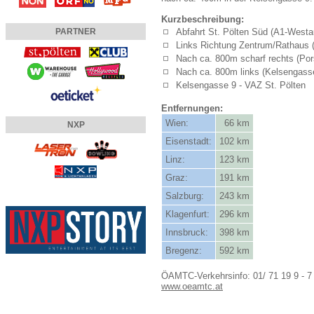
Kurzbeschreibung:
Abfahrt St. Pölten Süd (A1-Westa
PARTNER
Links Richtung Zentrum/Rathaus (
Nach ca. 800m scharf rechts (Po
Nach ca. 800m links (Kelsengass
Kelsengasse 9 - VAZ St. Pölten
Entfernungen:
Wien:
66 km
NXP
Eisenstadt:
102 km
Linz:
123 km
Graz:
191 km
Salzburg:
243 km
Klagenfurt:
296 km
Innsbruck:
398 km
Bregenz:
592 km
ÖAMTC-Verkehrsinfo: 01/ 71 19 9 - 7
www.oeamtc.at