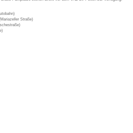
utobahn)
Mariazeller Straße)
rschestraße)
e)