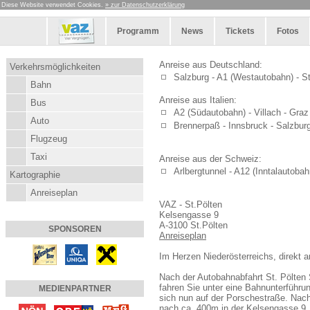
Diese Website verwendet Cookies.
» zur Datenschutzerklärung
Programm
News
Tickets
Fotos
Anreise aus Deutschland:
Verkehrsmöglichkeiten
Salzburg - A1 (Westautobahn) - S
Bahn
Anreise aus Italien:
Bus
A2 (Südautobahn) - Villach - Graz
Auto
Brennerpaß - Innsbruck - Salzburg
Flugzeug
Taxi
Anreise aus der Schweiz:
Arlbergtunnel - A12 (Inntalautobah
Kartographie
Anreiseplan
VAZ - St.Pölten
Kelsengasse 9
A-3100 St.Pölten
SPONSOREN
Anreiseplan
Im Herzen Niederösterreichs, direkt 
Nach der Autobahnabfahrt St. Pölten
fahren Sie unter eine Bahnunterführ
MEDIENPARTNER
sich nun auf der Porschestraße. Nac
nach ca. 400m in der Kelsengasse 9. 