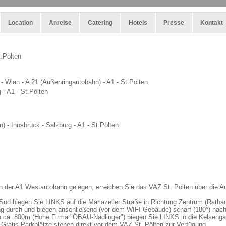
Location
Anreise
Catering
Hotels
Presse
Kontakt
t.Pölten
 - Wien - A 21 (Außenringautobahn) - A1 - St.Pölten
 - A1 - St.Pölten
n) - Innsbruck - Salzburg - A1 - St.Pölten
an der A1 Westautobahn gelegen, erreichen Sie das VAZ St. Pölten über die Au
 Süd biegen Sie LINKS auf die Mariazeller Straße in Richtung Zentrum (Rath
ung durch und biegen anschließend (vor dem WIFI Gebäude) scharf (180°) na
h ca. 800m (Höhe Firma "ÖBAU-Nadlinger") biegen Sie LINKS in die Kelseng
Gratis Parkplätze stehen direkt vor dem VAZ St. Pölten zur Verfügung.