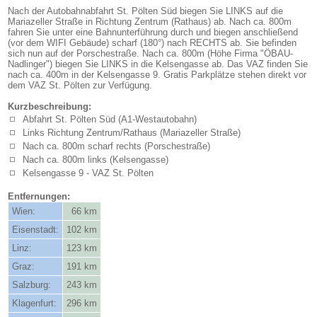
Nach der Autobahnabfahrt St. Pölten Süd biegen Sie LINKS auf die
Mariazeller Straße in Richtung Zentrum (Rathaus) ab. Nach ca. 800m
fahren Sie unter eine Bahnunterführung durch und biegen anschließend
(vor dem WIFI Gebäude) scharf (180°) nach RECHTS ab. Sie befinden
sich nun auf der Porschestraße. Nach ca. 800m (Höhe Firma "ÖBAU-
Nadlinger") biegen Sie LINKS in die Kelsengasse ab. Das VAZ finden Sie
nach ca. 400m in der Kelsengasse 9. Gratis Parkplätze stehen direkt vor
dem VAZ St. Pölten zur Verfügung.
Kurzbeschreibung:
Abfahrt St. Pölten Süd (A1-Westautobahn)
Links Richtung Zentrum/Rathaus (Mariazeller Straße)
Nach ca. 800m scharf rechts (Porschestraße)
Nach ca. 800m links (Kelsengasse)
Kelsengasse 9 - VAZ St. Pölten
Entfernungen:
Wien:
66 km
Eisenstadt:
102 km
Linz:
123 km
Graz:
191 km
Salzburg:
243 km
Klagenfurt:
296 km