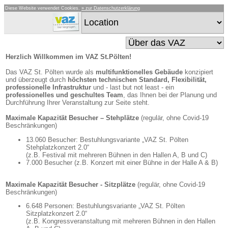
Diese Website verwendet Cookies.
» zur Datenschutzerklärung
Herzlich Willkommen im VAZ St.Pölten!
Das VAZ St. Pölten wurde als
multifunktionelles Gebäude
konzipiert
und überzeugt durch
höchsten technischen Standard, Flexibilität,
professionelle Infrastruktur
und - last but not least - ein
professionelles und geschultes Team
, das Ihnen bei der Planung und
Durchführung Ihrer Veranstaltung zur Seite steht.
Maximale Kapazität Besucher – Stehplätze
(regulär, ohne Covid-19
Beschränkungen)
13.060 Besucher: Bestuhlungsvariante „VAZ St. Pölten
Stehplatzkonzert 2.0“
(z.B. Festival mit mehreren Bühnen in den Hallen A, B und C)
7.000 Besucher (z.B. Konzert mit einer Bühne in der Halle A & B)
Maximale Kapazität Besucher - Sitzplätze
(regulär, ohne Covid-19
Beschränkungen)
6.648 Personen: Bestuhlungsvariante „VAZ St. Pölten
Sitzplatzkonzert 2.0“
(z.B. Kongressveranstaltung mit mehreren Bühnen in den Hallen