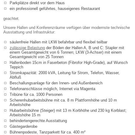
Parkplätze direkt vor dem Haus
ein professionell geführtes, hauseigenes Restaurant
geachtet.
Unsere Hallen und Konferenzräume verfügen über modernste technische
Ausstattung und Infrastruktur:
säulenfreie Hallen mit LKW befahrbar und flexibel teilbar
zulässige Belastung
der Böden der Hallen A, B und C: Stapler mit
einem Gesamtgewicht von 6 Tonnen; LKW (3-Achser) mit einem
Gesamtgewicht von 25 Tonnen
Hallenboden 15cm in Faserbeton (Fibrofor High-Grade), auf Wunsch
Teppich
Stromkapazität: 2000 kVA, Leitung für Strom, Telefon, Wasser,
Abfluß
Beschallungsanlage für den Innen- und Außenbereich
Telefonanschlüsse möglich, Internet via Magenta
Tribüne für ca. 1000 Personen
Scherenhubarbeitsbühne mit ca. 8 m Plattformhöhe und 10 m
Arbeitshöhe
Hubarbeitsbühne (Steiger) mit 13 m Korbhöhe und 230 kg Korblast;
Arbeitshöhe 15 m
behindertengerechte Ausstattung
Gästegarderobe
Bühnenpodeste, Tanzparkett für ca. 400 m²