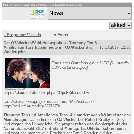
Diese Website verwendet Cookies.
» zur Datenschutzerklärung
» Programm/Tickets
» Fotos
Der Ö3-Wecker-Wahl-Hokuspokus - Thommy Ten &
Amélie van Tass haben heute im Ö3-Wecker das
13.10.2017, 12:36
Wahlergebn
Fotos zum Download gibt’s HIER (© Hitradio
Ö3/Anastasia Lopez)
© Sebastian KonoPix
https://cloud.orf.at/index.php/s/0JpqFXilxsqqKDV
Die Wahlvorhersage gibt es hier zum "Nachschauen"
http://oe3.orf.at/stories/2871873/
Thommy Ten und Amélie van Tass, die amtierenden Weltmeister der
Mentalmagie
, waren heute im
Ö3-Wecker bei Robert Kratky
zu Gast
und wagten das Unmögliche: Sie
prophezeiten das Wahlergebnis der
Nationalratswahl 2017 mit Stand Montag, 16. Oktober schon heute
–
und zwar das prozentuelle Ergebnis der Top 5 Parteien auf den