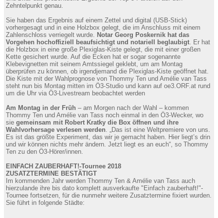
Zehntelpunkt genau.
Sie haben das Ergebnis auf einem Zettel und digital (USB-Stick)
vorhergesagt und in eine Holzbox gelegt, die im Anschluss mit einem
Zahlenschloss verriegelt wurde.
Notar Georg Poskernik hat das
Vorgehen hochoffiziell beaufsichtigt und notariell beglaubigt
. Er hat
die Holzbox in eine große Plexiglas-Kiste gelegt, die mit einer großen
Kette gesichert wurde. Auf die Ecken hat er sogar sogenannte
Klebevignetten mit seinem Amtssiegel geklebt, um am Montag
überprüfen zu können, ob irgendjemand die Plexiglas-Kiste geöffnet hat.
Die Kiste mit der Wahlprognose von Thommy Ten und Amélie van Tass
steht nun bis Montag mitten im Ö3-Studio und kann auf oe3.ORF.at rund
um die Uhr via Ö3-Livestream beobachtet werden
Am Montag in der Früh
– am Morgen nach der Wahl – kommen
Thommy Ten und Amélie van Tass noch einmal in den Ö3-Wecker, wo
sie
gemeinsam mit Robert Kratky die Box öffnen und ihre
Wahlvorhersage verlesen werden
. „Das ist eine Weltpremiere von uns.
Es ist das größte Experiment, das wir je gemacht haben. Hier liegt’s drin
und wir können nichts mehr ändern. Jetzt liegt es an euch“, so Thommy
Ten zu den Ö3-Hörer/innen.
EINFACH ZAUBERHAFT!-Tournee 2018
ZUSATZTERMINE BESTÄTIGT
Im kommenden Jahr werden Thommy Ten & Amélie van Tass auch
hierzulande ihre bis dato komplett ausverkaufte "Einfach zauberhaft!"-
Tournee fortsetzen, für die nunmehr weitere Zusatztermine fixiert wurden.
Sie führt in folgende Städte: