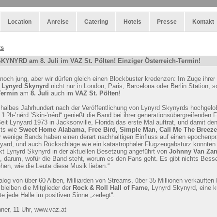
Location
Anreise
Catering
Hotels
Presse
Kontakt
ts
YNYRD am 8. Juli im VAZ St. Pölten! Einziger Österreich-Termin!
 noch jung, aber wir dürfen gleich einen Blockbuster kredenzen: Im Zuge ihre
d
Lynyrd Skynyrd
nicht nur in London, Paris, Barcelona oder Berlin Station,
Termin
am
8. Juli
auch im
VAZ St. Pölten
!
n halbes Jahrhundert nach der Veröffentlichung von Lynyrd Skynyrds hochge
’L?h-’nérd ’Skin-’nérd“ genießt die Band bei ihrer generationsübergreifende
Seit Lynyard 1973 in Jacksonville, Florida das erste Mal auftrat, und damit d
its wie
Sweet Home Alabama, Free Bird, Simple Man, Call Me The Breeze
r wenige Bands haben einen derart nachhaltigen Einfluss auf einen epochenpr
yard, und auch Rückschläge wie ein katastrophaler Flugzeugabsturz konnten 
kt Lynyrd Skynyrd in der aktuellen Besetzung angeführt von
Johnny Van Zan
 darum, wofür die Band steht, worum es den Fans geht. Es gibt nichts Besse
hen, wie die Leute diese Musik lieben.“
alog von über 60 Alben, Milliarden von Streams, über 35 Millionen verkauften 
leiben die Mitglieder der
Rock & Roll Hall of Fame
, Lynyrd Skynyrd, eine ku
 jede Halle im positiven Sinne „zerlegt“.
er, 11 Uhr, www.vaz.at