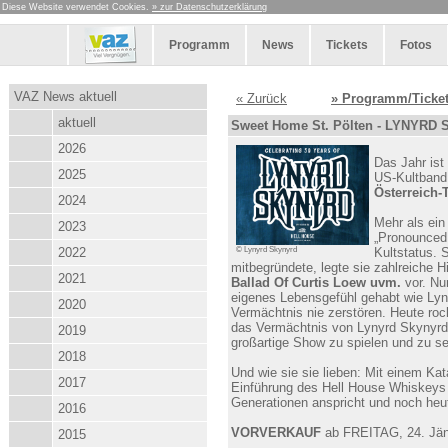
Diese Website verwendet Cookies.
» zur Datenschutzerklärung
Programm
News
Tickets
Fotos
VAZ News aktuell
« Zurück
» Programm/Ticke
aktuell
Sweet Home St. Pölten - LYNYRD SK
2026
Das Jahr ist
2025
US-Kultban
Österreich-
2024
Mehr als ei
2023
„Pronounced 
2022
© Lynyrd Skynyrd
Kultstatus. 
mitbegründete, legte sie zahlreiche H
2021
Ballad Of Curtis Loew uvm.
vor. Nu
eigenes Lebensgefühl gehabt wie Lyn
2020
Vermächtnis nie zerstören. Heute roc
das Vermächtnis von Lynyrd Skynyrd,
2019
großartige Show zu spielen und zu se
2018
Und wie sie sie lieben: Mit einem Kat
2017
Einführung des Hell House Whiskeys b
Generationen anspricht und noch heute
2016
VORVERKAUF
ab FREITAG, 24. Jänn
2015