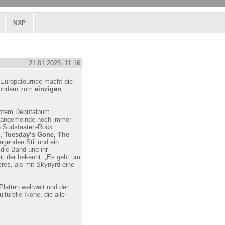
NXP
21.01.2025, 11:16
r Europatournee macht die
 sondern zum
einzigen
lobtem Debütalbum
n Fangemeinde noch immer
en Südstaaten-Rock
, Tuesday’s Gone, The
ägenden Stil und ein
die Band und ihr
t
, der bekennt: „Es geht um
res, als mit Skynyrd eine
Platten weltweit und der
lturelle Ikone, die alle