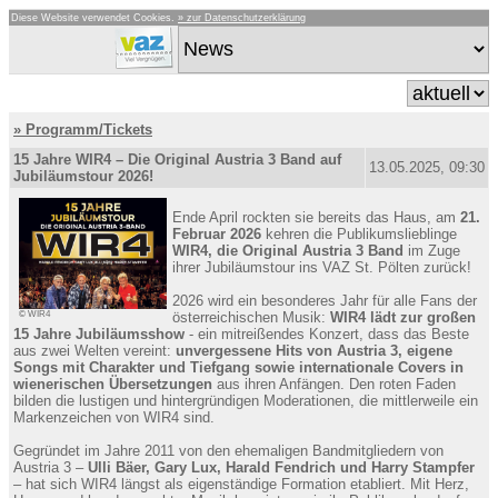
Diese Website verwendet Cookies.
» zur Datenschutzerklärung
» Programm/Tickets
15 Jahre WIR4 – Die Original Austria 3 Band auf
13.05.2025, 09:30
Jubiläumstour 2026!
Ende April rockten sie bereits das Haus, am
21.
Februar 2026
kehren die Publikumslieblinge
WIR4, die Original Austria 3 Band
im Zuge
ihrer Jubiläumstour ins VAZ St. Pölten zurück!
2026 wird ein besonderes Jahr für alle Fans der
© WIR4
österreichischen Musik:
WIR4 lädt zur großen
15 Jahre Jubiläumsshow
- ein mitreißendes Konzert, dass das Beste
aus zwei Welten vereint:
unvergessene Hits von Austria 3, eigene
Songs mit Charakter und Tiefgang sowie internationale Covers in
wienerischen Übersetzungen
aus ihren Anfängen. Den roten Faden
bilden die lustigen und hintergründigen Moderationen, die mittlerweile ein
Markenzeichen von WIR4 sind.
Gegründet im Jahre 2011 von den ehemaligen Bandmitgliedern von
Austria 3 –
Ulli Bäer, Gary Lux, Harald Fendrich und Harry Stampfer
– hat sich WIR4 längst als eigenständige Formation etabliert. Mit Herz,