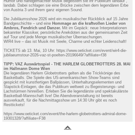
Humor und handgemachter Musik begeistern sie ihr Publikum landauf ,
landab. Dabei schlagen sie eine Brücke zwischen dem legendären Erbe
von Austria 3 und ihrem ganz eigenen Sound.
Die Jubiläumsshow 2026 wird ein musikalischer Rückblick auf 15 Jahre
Bandgeschichte – und eine
Hommage an die kraftvollen Lieder von
Ambros, Fendrich und Danzer.
Mit im Gepäck: neue Interpretationen
bekannter Klassiker, persönliche Anekdoten aus der gemeinsamen Zeit
auf Tour und jede Menge musikalischer Überraschungen.
WIR4 live – das ist Musik mit Seele, Charme und echter Leidenschaft!
TICKETS ab 13. Mai, 10 Uhr: https://www.oeticket.com/event/wir4-die-
jubilaeumstour-2026-vaz-st-poelten-20196649/?affiliate=f38
TIPP: VAZ Auswärtsspiel - THE HARLEM GLOBETROTTERS 28. MAI
im Hallmann Dome Wien
Die legendären Harlem Globetrotters gelten als die Trickkönige des
Basketballs. Die Spiele des US-amerikanischen Show-Teams sind
gespickt mit kunstfertigen Ballpässen, Unterhaltungselementen und
Slapstick-Einlagen, die das Publikum weltweit zu Begeisterungs- und
Lachstürmen hinreißen. Erleben Sie die legendärste und spektakulärste
Basketball-Mannschaft live! Die Abendveranstaltung ist bereits
ausverkauft, für die Nachmittagsshow um 14:30 Uhr gibt es noch
Resttickets!
https://www.oeticket.com/event/the-harlem-globetrotters-admiral-dome-
19301328/?affiliate=F38