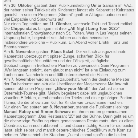
wird.
Am
10. Oktober
gastiert dann Publikumsliebling
Omar Sarsam
im VAZ,
der neben seiner Tätigkeit als Kinderarzt längst als Kabarettist Kultstatus
genießt. In seinem Programm „Stimmt“ greift er Alltagssituationen mit
viel Empathie und Sprachwitz auf.
Nur einen Tag später, am
11. Oktober
, wechseln Takt und Tonart radikal:
Die
Chippendales
bringen mit ihrer
„All Night Long Tour 2025“
internationalen Showglamour nach St. Pölten. Was in Las Vegas seinen
Ursprung hatte, begeistert seit Jahren auch das heimische –
insbesondere weibliche – Publikum. Ein Abend voller Erotik, Tanz und
Entertainment.
Am
6. November
gastiert
Klaus Eckel
. Der vielfach ausgezeichnete
Kabarettist überzeugt mit spitzer Zunge, scharfem Blick für
gesellschaftliche Absurditäten und der Fähigkeit, alltägliche
Beobachtungen in treffsichere Pointen zu verwandeln. Sein Programm
„Wer langsam spricht, dem glaubt man nicht“ ist eine Einladung zum
Lachen und Nachdenken und füllt österreichweit die Hallen.
Am
7. November
wird es dann zauberhaft, wenn der deutsche Meister
der Zauberkunst und aktuelle Überflieger der Magierszene
Mellow
mit
seinem aktuellen Programm
„Blow your Mind!“
den Auftakt seiner
Österreich-Tournee gibt. Mellow begeistert dabei mit unglaublichen
visuellen Effekten, atemberaubenden Tricks und einer gehörigen Portion
Humor, die die Show zum Kult für Kinder wie Erwachsene machen.
Nur einen Tag später, am
8. November
, stehen die Publikumslieblinge
Manuel Rubey und Simon Schwarz
mit ihrem ersten gemeinsamen
Kabarettprogramm „Das Restaurant ’25“ auf der Bühne. Darin geht es um
die aberwitzige Eröffnung eines gemeinsamen Restaurants, das zu allem
Überdruss dann noch abbrennt … und dabei mächtig Raum für die beiden
lässt, sich selbst und manch österreichisches Spezifikum aufs Korn zu
nehmen. Wie schrieb der Standard „Zuerst einmal spaßen die beiden