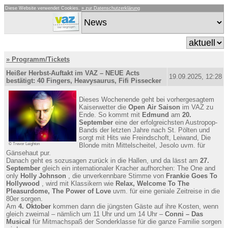
Diese Website verwendet Cookies.
» zur Datenschutzerklärung
» Programm/Tickets
Heißer Herbst-Auftakt im VAZ – NEUE Acts
19.09.2025, 12:28
bestätigt: 40 Fingers, Heavysaurus, Fifi Pissecker
Dieses Wochenende geht bei vorhergesagtem
Kaiserwetter die
Open Air Saison
im VAZ zu
Ende. So kommt mit
Edmund
am
20.
September
eine der erfolgreichsten Austropop-
Bands der letzten Jahre nach St. Pölten und
sorgt mit Hits wie Freindschoft, Leiwand, Die
© Trevor Leighton
Blonde mitn Mittelscheitel, Jesolo uvm. für
Gänsehaut pur.
Danach geht es sozusagen zurück in die Hallen, und da lässt am
27.
September
gleich ein internationaler Kracher aufhorchen: The One and
only
Holly Johnson
, die unverkennbare Stimme von
Frankie Goes To
Hollywood
, wird mit Klassikern wie
Relax, Welcome To The
Pleasurdome, The Power of Love
uvm. für eine geniale Zeitreise in die
80er sorgen.
Am
4. Oktober
kommen dann die jüngsten Gäste auf ihre Kosten, wenn
gleich zweimal – nämlich um 11 Uhr und um 14 Uhr –
Conni – Das
Musical
für Mitmachspaß der Sonderklasse für die ganze Familie sorgen