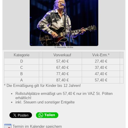
© Alexander Müller
Kategorie
Vorverkauf
Vvk-Erm.*
D
57,40 €
27,40 €
C
67,40 €
37,40 €
B
77,40 €
47,40 €
A
87,40 €
57,40 €
* Die Ermäßigung gilt für Kinder bis 12 Jahren!
Rollstuhlplätze ermäßigt um 57,40 € nur im VAZ St. Pölten
erhältlich!
inkl. Steuern und sonstiger Entgelte
Termin im Kalender speichern