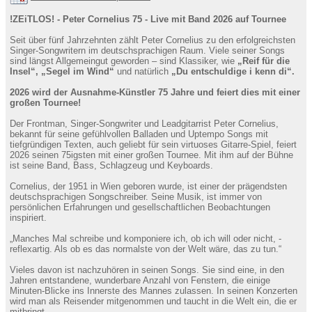
!ZEiTLOS! - Peter Cornelius 75 - Live mit Band 2026 auf Tournee
Seit über fünf Jahrzehnten zählt Peter Cornelius zu den erfolgreichsten
Singer-Songwritern im deutschsprachigen Raum. Viele seiner Songs
sind längst Allgemeingut geworden – sind Klassiker, wie
„Reif für die
Insel“, „Segel im Wind“
und natürlich
„Du entschuldige i kenn di“.
2026 wird der Ausnahme-Künstler 75 Jahre und feiert dies mit einer
großen Tournee!
Der Frontman, Singer-Songwriter und Leadgitarrist Peter Cornelius,
bekannt für seine gefühlvollen Balladen und Uptempo Songs mit
tiefgründigen Texten, auch geliebt für sein virtuoses Gitarre-Spiel, feiert
2026 seinen 75igsten mit einer großen Tournee. Mit ihm auf der Bühne
ist seine Band, Bass, Schlagzeug und Keyboards.
Cornelius, der 1951 in Wien geboren wurde, ist einer der prägendsten
deutschsprachigen Songschreiber. Seine Musik, ist immer von
persönlichen Erfahrungen und gesellschaftlichen Beobachtungen
inspiriert.
„Manches Mal schreibe und komponiere ich, ob ich will oder nicht, -
reflexartig. Als ob es das normalste von der Welt wäre, das zu tun.“
Vieles davon ist nachzuhören in seinen Songs. Sie sind eine, in den
Jahren entstandene, wunderbare Anzahl von Fenstern, die einige
Minuten-Blicke ins Innerste des Mannes zulassen. In seinen Konzerten
wird man als Reisender mitgenommen und taucht in die Welt ein, die er
mitbringt.