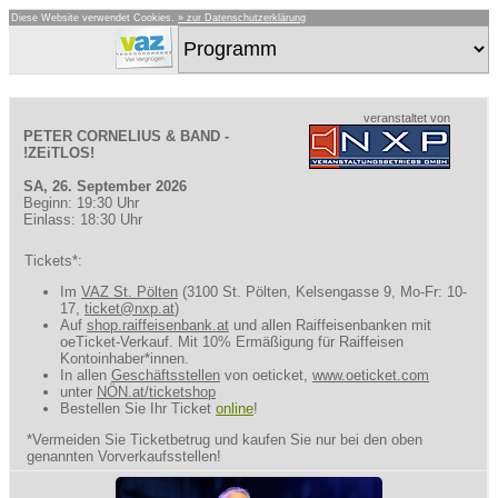
Diese Website verwendet Cookies.
» zur Datenschutzerklärung
veranstaltet von
PETER CORNELIUS & BAND -
!ZEiTLOS!
SA, 26. September 2026
Beginn: 19:30 Uhr
Einlass: 18:30 Uhr
Tickets*:
Im
VAZ St. Pölten
(3100 St. Pölten, Kelsengasse 9, Mo-Fr: 10-
17,
ticket@nxp.at
)
Auf
shop.raiffeisenbank.at
und allen Raiffeisenbanken mit
oeTicket-Verkauf. Mit 10% Ermäßigung für Raiffeisen
Kontoinhaber*innen.
In allen
Geschäftsstellen
von oeticket,
www.oeticket.com
unter
NÖN.at/ticketshop
Bestellen Sie Ihr Ticket
online
!
*Vermeiden Sie Ticketbetrug und kaufen Sie nur bei den oben
genannten Vorverkaufsstellen!