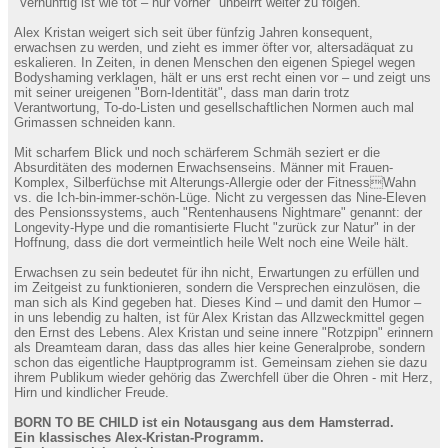
"Vernünftig ist wie tot – nur vorher" unbeirrt weiter zu folgen.
Alex Kristan weigert sich seit über fünfzig Jahren konsequent,
erwachsen zu werden, und zieht es immer öfter vor, altersadäquat zu
eskalieren. In Zeiten, in denen Menschen den eigenen Spiegel wegen
Bodyshaming verklagen, hält er uns erst recht einen vor – und zeigt uns
mit seiner ureigenen "Born-Identität", dass man darin trotz
Verantwortung, To-do-Listen und gesellschaftlichen Normen auch mal
Grimassen schneiden kann.
Mit scharfem Blick und noch schärferem Schmäh seziert er die
Absurditäten des modernen Erwachsenseins. Männer mit Frauen-
Komplex, Silberfüchse mit Alterungs-Allergie oder der FitnessWahn
vs. die Ich-bin-immer-schön-Lüge. Nicht zu vergessen das Nine-Eleven
des Pensionssystems, auch "Rentenhausens Nightmare" genannt: der
Longevity-Hype und die romantisierte Flucht "zurück zur Natur" in der
Hoffnung, dass die dort vermeintlich heile Welt noch eine Weile hält.
Erwachsen zu sein bedeutet für ihn nicht, Erwartungen zu erfüllen und
im Zeitgeist zu funktionieren, sondern die Versprechen einzulösen, die
man sich als Kind gegeben hat. Dieses Kind – und damit den Humor –
in uns lebendig zu halten, ist für Alex Kristan das Allzweckmittel gegen
den Ernst des Lebens. Alex Kristan und seine innere "Rotzpipn" erinnern
als Dreamteam daran, dass das alles hier keine Generalprobe, sondern
schon das eigentliche Hauptprogramm ist. Gemeinsam ziehen sie dazu
ihrem Publikum wieder gehörig das Zwerchfell über die Ohren - mit Herz,
Hirn und kindlicher Freude.
BORN TO BE CHILD ist ein Notausgang aus dem Hamsterrad.
Ein klassisches Alex-Kristan-Programm.