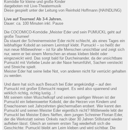
Komödie für kleine und große Kinder
dargeboten mit Live-Theatermusik
Diese gespielt unter der Leitung von Reinhold Hoffmann (HAINDLING)
Live auf Tournee! Ab 3-4 Jahren.
Dauer: ca. 100 Minuten inkl. Pause
Die COCOMICO-Komödie „Meister Eder und sein PUMUCKL geht auf
große Tournee!
Da staunt der Schreinermeister Eder nicht schlecht, als eines Tages ein
leibhaftiger Kobold an seinem Leimtopf klebt. Pumuckl – so heißt der
nun neue Mitbewohner – ist für alle Menschen unsichtbar und zeigt sich
nur, wenn er bei einem Menschen an etwas kleben bleibt oder
eingezwickt wird. Das sorgt bald für Durcheinander, da der unsichtbare
Pumuckl mit Vorliebe Leute an der Nase herumführt, Sachen versteckt
und Streiche spielt.
Meister Eder hat seine liebe Not, von anderen nicht für verrückt gehalten
zu werden.
Und dann hat sich auch Besuch bei Eder angekündigt – auf den
Pumuckl mit großer Eifersucht reagiert. Es wird also spannend und
wirklich richtig, richtig lustig…!
Mit seinem roten Wuschelkopf und seinem quirligen Wesen ist der
Pumuckl ein liebenswerter Kobold, der die Herzen von Kindern und
Erwachsenen seit Jahrzehnten gleichermaßen erobert. Wer kennt den
Pumuckl und seinen Meister Eder eigentlich nicht? Mittlerweile lebt der
Pumuckl bei Meister Eders Neffen, dem jungen Schreiner Florian Eder,
der die Werkstatt seines Onkels nach über 30 Jahren Stillstand wieder
aufleben lässt. Gleich an seinem ersten Tag wiederholt sich die
Geschichte: Pumuckl bleibt am Leim kleben und wird sichtbar. Die