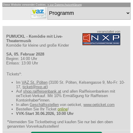
Diese Website verwendet Cookies.
» zur Datenschutzerklärung
veranstaltet von
PUMUCKL - Komödie mit Live-
Theatermusik
Komödie für kleine und große Kinder
SA, 05. Februar 2028
Beginn: 14:00 Uhr
Einlass: 13:00 Uhr
Tickets*:
Im
VAZ St. Pölten
(3100 St. Pölten, Kelsengasse 9, Mo-Fr: 10-
17,
ticket@nxp.at
)
Auf
shop.raiffeisenbank.at
und allen Raiffeisenbanken mit
oeTicket-Verkauf. Mit 10% Ermäßigung für Raiffeisen
Kontoinhaber*innen.
In allen
Geschäftsstellen
von oeticket,
www.oeticket.com
Bestellen Sie Ihr Ticket
online
!
VVK-Start 30.06.2026, 10:00 Uhr
*Vermeiden Sie Ticketbetrug und kaufen Sie nur bei den oben
genannten Vorverkaufsstellen!