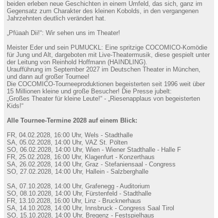
beiden erleben neue Geschichten in einem Umfeld, das sich, ganz im
Gegensatz zum Charakter des kleinen Kobolds, in den vergangenen
Jahrzehnten deutlich verändert hat.
„Pfüaah Dii!“: Wir sehen uns im Theater!
Meister Eder und sein PUMUCKL: Eine spritzige COCOMICO-Komödie
für Jung und Alt, dargeboten mit Live-Theatermusik, diese gespielt unter
der Leitung von Reinhold Hoffmann (HAINDLING).
Uraufführung im September 2027 im Deutschen Theater in München,
und dann auf großer Tournee!
Die COCOMICO-Tourneeproduktionen begeisterten seit 1996 weit über
15 Millionen kleine und große Besucher! Die Presse jubelt:
„Großes Theater für kleine Leute!“ - „Riesenapplaus von begeisterten
Kids!“
Alle Tournee-Termine 2028 auf einem Blick:
FR, 04.02.2028, 16:00 Uhr, Wels - Stadthalle
SA, 05.02.2028, 14:00 Uhr, VAZ St. Pölten
SO, 06.02.2028, 14:00 Uhr, Wien - Wiener Stadthalle - Halle F
FR, 25.02.2028, 16:00 Uhr, Klagenfurt - Konzerthaus
SA, 26.02.2028, 14:00 Uhr, Graz - Stefaniensaal - Congress
SO, 27.02.2028, 14:00 Uhr, Hallein - Salzberghalle
SA, 07.10.2028, 14:00 Uhr, Grafenegg - Auditorium
SO, 08.10.2028, 14:00 Uhr, Fürstenfeld - Stadthalle
FR, 13.10.2028, 16:00 Uhr, Linz - Brucknerhaus
SA, 14.10.2028, 14:00 Uhr, Innsbruck - Congress Saal Tirol
SO, 15.10.2028, 14:00 Uhr, Bregenz - Festspielhaus