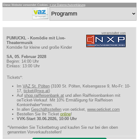
Diese Website verwendet Cookies.
» zur Datenschutzerklärung
veranstaltet von
PUMUCKL - Komödie mit Live-
Theatermusik
Komödie für kleine und große Kinder
SA, 05. Februar 2028
Beginn: 14:00 Uhr
Einlass: 13:00 Uhr
Tickets*:
Im
VAZ St. Pölten
(3100 St. Pölten, Kelsengasse 9, Mo-Fr: 10-
17,
ticket@nxp.at
)
Auf
shop.raiffeisenbank.at
und allen Raiffeisenbanken mit
oeTicket-Verkauf. Mit 10% Ermäßigung für Raiffeisen
Kontoinhaber*innen.
In allen
Geschäftsstellen
von oeticket,
www.oeticket.com
Bestellen Sie Ihr Ticket
online
!
VVK-Start 30.06.2026, 10:00 Uhr
*Vermeiden Sie Ticketbetrug und kaufen Sie nur bei den oben
genannten Vorverkaufsstellen!