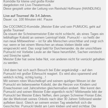
Komödie für kleine und große Kinder
dargeboten mit Live-Theatermusik
Diese gespielt unter der Leitung von Reinhold Hoffmann (HAINDLING)
Live auf Tournee! Ab 3-4 Jahren.
Dauer: ca. 100 Minuten inkl. Pause
Die COCOMICO-Komödie „Meister Eder und sein PUMUCKL geht auf
große Tournee!
Da staunt der Schreinermeister Eder nicht schlecht, als eines Tages ein
leibhaftiger Kobold an seinem Leimtopf klebt. Pumuckl – so heißt der
nun neue Mitbewohner – ist für alle Menschen unsichtbar und zeigt sich
nur, wenn er bei einem Menschen an etwas kleben bleibt oder
eingezwickt wird. Das sorgt bald für Durcheinander, da der unsichtbare
Pumuckl mit Vorliebe Leute an der Nase herumführt, Sachen versteckt
und Streiche spielt.
Meister Eder hat seine liebe Not, von anderen nicht für verrückt gehalten
zu werden.
Und dann hat sich auch Besuch bei Eder angekündigt – auf den
Pumuckl mit großer Eifersucht reagiert. Es wird also spannend und
wirklich richtig, richtig lustig…!
Mit seinem roten Wuschelkopf und seinem quirligen Wesen ist der
Pumuckl ein liebenswerter Kobold, der die Herzen von Kindern und
Erwachsenen seit Jahrzehnten gleichermaßen erobert. Wer kennt den
Pumuckl und seinen Meister Eder eigentlich nicht? Mittlerweile lebt der
Pumuckl bei Meister Eders Neffen, dem jungen Schreiner Florian Eder,
der die Werkstatt seines Onkels nach über 30 Jahren Stillstand wieder
aufleben lässt. Gleich an seinem ersten Tag wiederholt sich die
Geschichte: Pumuckl bleibt am Leim kleben und wird sichtbar. Die