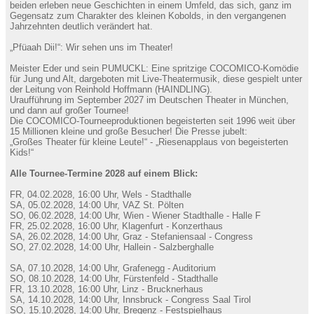
beiden erleben neue Geschichten in einem Umfeld, das sich, ganz im
Gegensatz zum Charakter des kleinen Kobolds, in den vergangenen
Jahrzehnten deutlich verändert hat.
„Pfüaah Dii!“: Wir sehen uns im Theater!
Meister Eder und sein PUMUCKL: Eine spritzige COCOMICO-Komödie
für Jung und Alt, dargeboten mit Live-Theatermusik, diese gespielt unter
der Leitung von Reinhold Hoffmann (HAINDLING).
Uraufführung im September 2027 im Deutschen Theater in München,
und dann auf großer Tournee!
Die COCOMICO-Tourneeproduktionen begeisterten seit 1996 weit über
15 Millionen kleine und große Besucher! Die Presse jubelt:
„Großes Theater für kleine Leute!“ - „Riesenapplaus von begeisterten
Kids!“
Alle Tournee-Termine 2028 auf einem Blick:
FR, 04.02.2028, 16:00 Uhr, Wels - Stadthalle
SA, 05.02.2028, 14:00 Uhr, VAZ St. Pölten
SO, 06.02.2028, 14:00 Uhr, Wien - Wiener Stadthalle - Halle F
FR, 25.02.2028, 16:00 Uhr, Klagenfurt - Konzerthaus
SA, 26.02.2028, 14:00 Uhr, Graz - Stefaniensaal - Congress
SO, 27.02.2028, 14:00 Uhr, Hallein - Salzberghalle
SA, 07.10.2028, 14:00 Uhr, Grafenegg - Auditorium
SO, 08.10.2028, 14:00 Uhr, Fürstenfeld - Stadthalle
FR, 13.10.2028, 16:00 Uhr, Linz - Brucknerhaus
SA, 14.10.2028, 14:00 Uhr, Innsbruck - Congress Saal Tirol
SO, 15.10.2028, 14:00 Uhr, Bregenz - Festspielhaus