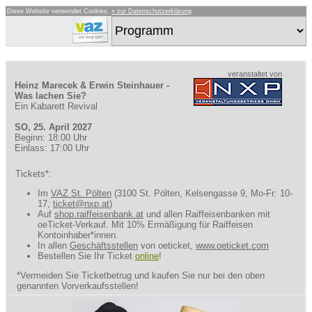
Diese Website verwendet Cookies.
» zur Datenschutzerklärung
veranstaltet von
Heinz Marecek & Erwin Steinhauer -
Was lachen Sie?
Ein Kabarett Revival
SO, 25. April 2027
Beginn: 18:00 Uhr
Einlass: 17:00 Uhr
Tickets*:
Im
VAZ St. Pölten
(3100 St. Pölten, Kelsengasse 9, Mo-Fr: 10-
17,
ticket@nxp.at
)
Auf
shop.raiffeisenbank.at
und allen Raiffeisenbanken mit
oeTicket-Verkauf. Mit 10% Ermäßigung für Raiffeisen
Kontoinhaber*innen.
In allen
Geschäftsstellen
von oeticket,
www.oeticket.com
Bestellen Sie Ihr Ticket
online
!
*Vermeiden Sie Ticketbetrug und kaufen Sie nur bei den oben
genannten Vorverkaufsstellen!