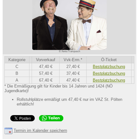
© Xenia Trampusch
Kategorie
Vorverkauf
Vvk-Erm.*
Ö-Ticket
C
47,40 €
27,40 €
Bestplatzbuchung
B
57,40 €
37,40 €
Bestplatzbuchung
A
67,40 €
47,40 €
Bestplatzbuchung
* Die Ermäßigung gilt für Kinder bis 14 Jahren und 1424 (NÖ
Jugendkarte)!
Rollstuhlplätze ermäßigt um 47,40 € nur im VAZ St. Pölten
erhältlich!
Termin im Kalender speichern