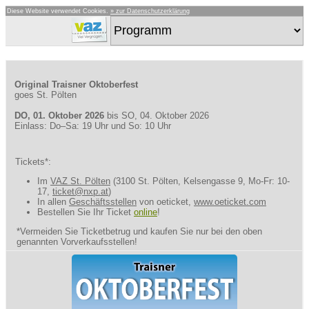
Diese Website verwendet Cookies.
» zur Datenschutzerklärung
Original Traisner Oktoberfest
goes St. Pölten
DO, 01. Oktober 2026
bis SO, 04. Oktober 2026
Einlass: Do–Sa: 19 Uhr und So: 10 Uhr
Tickets*:
Im
VAZ St. Pölten
(3100 St. Pölten, Kelsengasse 9, Mo-Fr: 10-
17,
ticket@nxp.at
)
In allen
Geschäftsstellen
von oeticket,
www.oeticket.com
Bestellen Sie Ihr Ticket
online
!
*Vermeiden Sie Ticketbetrug und kaufen Sie nur bei den oben
genannten Vorverkaufsstellen!