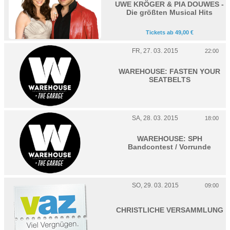
UWE KRÖGER & PIA DOUWES -
Die größten Musical Hits
Tickets ab 49,00 €
FR, 27. 03. 2015
22:00
WAREHOUSE: FASTEN YOUR
SEATBELTS
SA, 28. 03. 2015
18:00
WAREHOUSE: SPH
Bandcontest / Vorrunde
SO, 29. 03. 2015
09:00
CHRISTLICHE VERSAMMLUNG