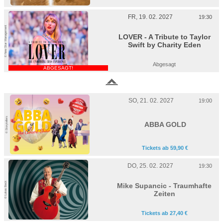
FR, 19. 02. 2027
19:30
© New Star Management
LOVER - A Tribute to Taylor
Swift by Charity Eden
Abgesagt
ABGESAGT!
SO, 21. 02. 2027
19:00
© Storytellers
ABBA GOLD
Tickets ab 59,90 €
DO, 25. 02. 2027
19:30
© Lukas Beck
Mike Supancic - Traumhafte
Zeiten
Tickets ab 27,40 €