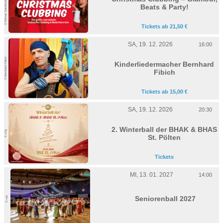
© Roman Samborskyi/shutterstoc
Beats & Party!
Tickets ab 21,50 €
SA, 19. 12. 2026
16:00
© Bernhard Fibich
Kinderliedermacher Bernhard
Fibich
Tickets ab 15,00 €
SA, 19. 12. 2026
20:30
2. Winterball der BHAK & BHAS
© zVg
St. Pölten
Tickets
MI, 13. 01. 2027
14:00
Seniorenball 2027
© vaz