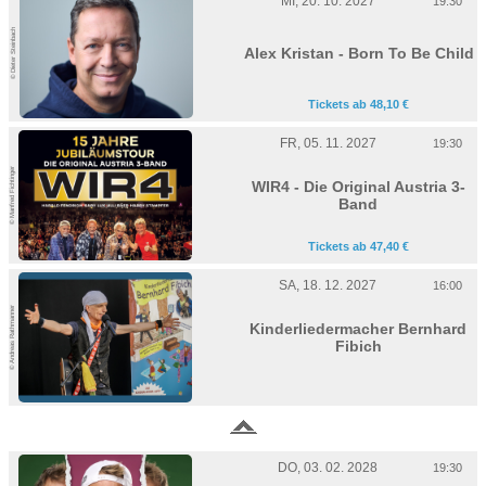
MI, 20. 10. 2027
19:30
© Dieter Steinbach
Alex Kristan - Born To Be Child
Tickets ab 48,10 €
FR, 05. 11. 2027
19:30
© Manfred Fichtinger
WIR4 - Die Original Austria 3-
Band
Tickets ab 47,40 €
SA, 18. 12. 2027
16:00
© Andreas Rathmanner
Kinderliedermacher Bernhard
Fibich
DO, 03. 02. 2028
19:30