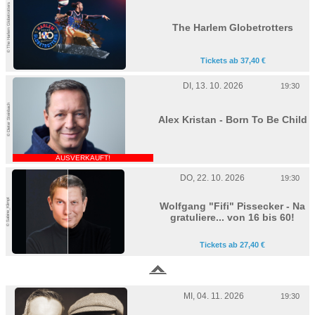
© The Harlem Globetrotters
The Harlem Globetrotters
Tickets ab 37,40 €
DI, 13. 10. 2026
19:30
© Dieter Steinbach
Alex Kristan - Born To Be Child
AUSVERKAUFT!
DO, 22. 10. 2026
19:30
© Sabine_Klimpt
Wolfgang "Fifi" Pissecker - Na
gratuliere... von 16 bis 60!
Tickets ab 27,40 €
MI, 04. 11. 2026
19:30