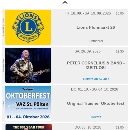
FR, 18. 09. - SA, 19. 09. 2026
13:00
© Lions Club St. Pölten
Lions Flohmarkt 26
Eintritt frei
SA, 26. 09. 2026
19:30
© Alexander Müller
PETER CORNELIUS & BAND -
!ZEiTLOS!
Tickets ab 57,40 €
DO, 01. 10. - SO, 04. 10. 2026
© zVg
Original Traisner Oktoberfest
Tickets
DO, 08. 10. 2026
19:00