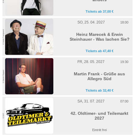
Tickets ab 37,00 €
SO, 25. 04. 2027
18:00
© Xenia Trampusch
Heinz Marecek & Erwin
Steinhauer - Was lachen Sie?
Tickets ab 47,40 €
FR, 28. 05. 2027
19:30
© Marvin Ruppert
Martin Frank - Grüße aus
Allegro Süd
Tickets ab 32,40 €
SA, 31. 07. 2027
07:00
42. Oldtimer- und Teilemarkt
© NXP
2027
Eintritt frei