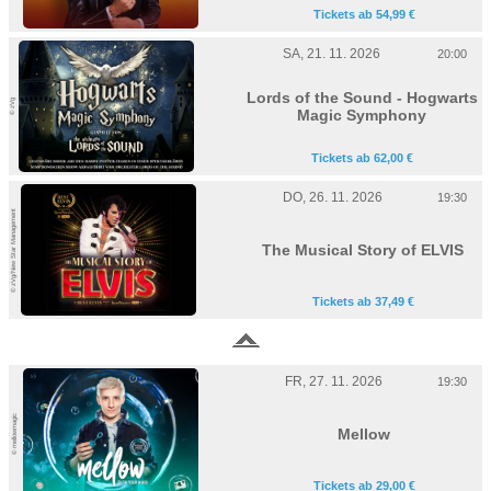
Tickets ab 54,99 €
SA, 21. 11. 2026
20:00
Lords of the Sound - Hogwarts
© zVg
Magic Symphony
Tickets ab 62,00 €
DO, 26. 11. 2026
19:30
© zVg/New Star Management
The Musical Story of ELVIS
Tickets ab 37,49 €
FR, 27. 11. 2026
19:30
© mellowmagic
Mellow
Tickets ab 29,00 €