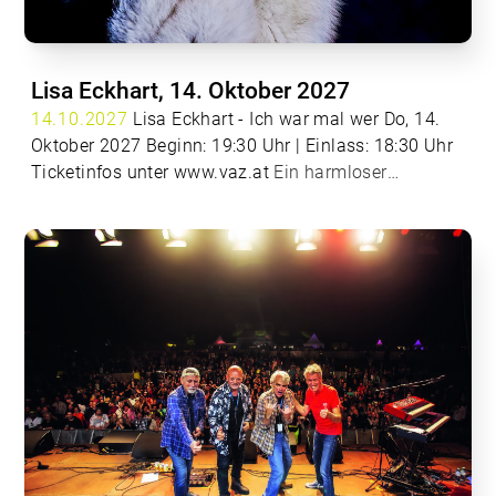
Nächten in New York und Las Vegas verbindet,
werden bei diesem Programm bestimmt nicht fehlen.
Die Vokalisten präsentieren unvergessliche Hits, mit
Lisa Eckhart, 14. Oktober 2027
denen das Rat Pack einst alle Frauen schwach
14.10.2027
Lisa Eckhart - Ich war mal wer Do, 14.
machte. Genießen Sie Songs wie „That’s Life“, „Mr.
Oktober 2027 Beginn: 19:30 Uhr | Einlass: 18:30 Uhr
Bojangles“, „New York, New York“ oder „Something
Ticketinfos unter
www.vaz.at
Ein harmloser
Stupid“. Werner Auer tritt seit Gründung der Big Band
Kinderwitz hat Lisa Eckhart um Haus und Hof,
im Jahr 1995 bei wichtigen Konzerten der Formation
Familie und Fans gebracht. Sie hat nichts mehr zu
auf. Als Sänger, Entertainer, Musicaldarsteller,
verlieren. Nicht einmal den Verstand. Jetzt kann sie
Regisseur, Moderator und Intendant der Felsenbühne
mehr denn je tun und sagen, was sie will. Sie muss
Staatz hat er sich einen großen Namen in der
es sogar. Denn auch ein schlechter Ruf verpflichtet.
niederösterreichischen Musik- und Kulturszene
gemacht. Special Guest für dieses Konzert ist OTTO
JAUS. Dem Bandleader ist es gelungen, diesen
großartigen Künstler für das Konzert zu gewinnen.
Mit „Pizzera & Jaus“ sorgt er regelmäßig für große
Hits und ausverkaufte Hallen. Er begann seine
gesangliche Ausbildung 1992 bei den Wiener