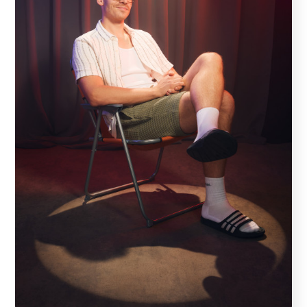
gespielt wurde, bietet nicht nur die klassische
Doppelconférence – mit Steinhauer als „Gscheitem“
und Marecek als „Blödem“, sondern auch Solostücke
der beiden Schauspiel-Legenden. Das Comeback
wird von langjähriger Bühnenerfahrung, pointiertem
Humor und einer tiefen Wertschätzung für die Wiener
Kabarett-Tradition getragen. Die Zuschauer erwartet
ein Abend, der zum Lachen bringt, aber auch zum
Nachdenken anregt – ein Ereignis, das man nicht
verpassen sollte.