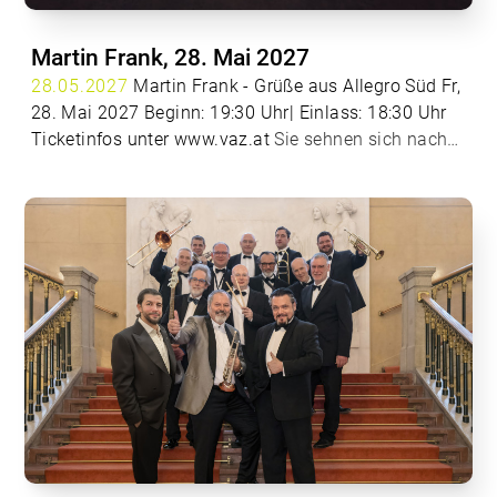
Martin Frank, 28. Mai 2027
28.05.2027
Martin Frank - Grüße aus Allegro Süd Fr,
28. Mai 2027 Beginn: 19:30 Uhr| Einlass: 18:30 Uhr
Ticketinfos unter
www.vaz.at
Sie sehnen sich nach
einem Kurzurlaub aus dem Wahnsinn der Welt? Dann
kommen Sie für einen zweistündigen Comedyabend
nach Allegro Süd. Sie wissen nicht, wo das liegt?
Martin auch nicht. Aber der 33-jährige Comedian hat
alles im Gepäck, was der Name »Allegro Süd«
verspricht: authentische Gags, mitreißendes Tempo,
genussvolle Musik und einen unvergleichlichen
bayerischen Charme. Während sich anderswo die
großen Dampfplauderer in die ersten Reihen drängen
und die Welt mit Hasstiraden in den Wahnsinn
treiben, schätzt man in Allegro Süd die
bodenständige zweite Geige. In seinem fünften
Soloprogramm redet sich Martin Frank in seiner