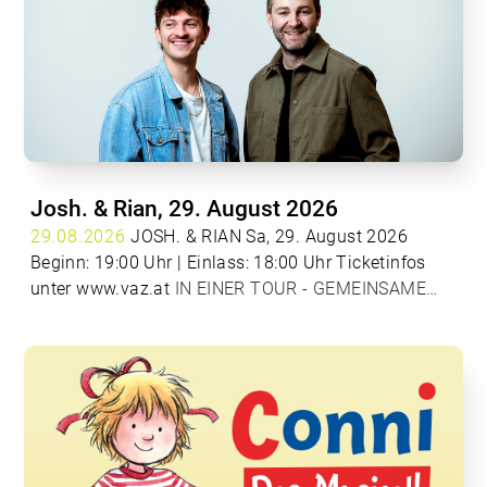
Josh. & Rian, 29. August 2026
29.08.2026
JOSH. & RIAN Sa, 29. August 2026
Beginn: 19:00 Uhr | Einlass: 18:00 Uhr Ticketinfos
unter
www.vaz.at
IN EINER TOUR - GEMEINSAME
OPEN AIR SAISON VON RIAN UND JOSH. Wer 2026
auf Konzertbühnen vermehrt Flamingos und Alpakas
sieht, dem/der sei gesagt: Keine Sorge, alles ist gut.
Denn wenn Rian und JOSH. gemeinsam auf Tour
gehen, dann sind eben nicht nur jede Menge
Megahits mit dabei. Acht Mal kann man die beiden
österreichischen Superstars auf Open-Air Bühnen