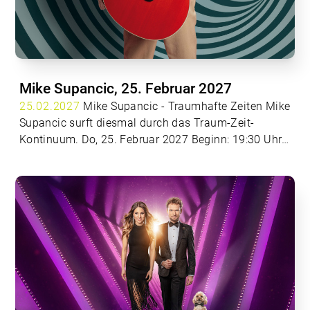
Mike Supancic, 25. Februar 2027
25.02.2027
Mike Supancic - Traumhafte Zeiten Mike
Supancic surft diesmal durch das Traum-Zeit-
Kontinuum. Do, 25. Februar 2027 Beginn: 19:30 Uhr|
Einlass: 19:00 Uhr Ticketinfos unter
www.vaz.at
Mike Supancic surft diesmal durch das Traum-Zeit-
Kontinuum: In seiner Albtraumhitparade erleben Sie
die kostengünstige Do it yourself Chirurgie, Elon
Musk als Berater für das österreichische
Schulsystem und die dreistesten
Städtebeschimpfungen seit Thomas Bernhard.
Künstliche Intelligenz und natürliche Blödheit geben
sich ein Stelldichein. Hundertfünfzig Prozent Zölle
auf Pinguine und Vulkansteuern auf den Vesuv, die