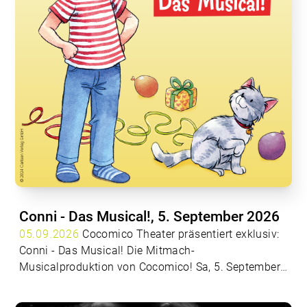
des Landes erleben – am 29. August 2026 lassen sie
im Zuge des VAZ Open Air ihre Hits wie etwa
„Verwandtschaftstreffen“, „Hausparty“, „Schwarzes
Schaf“, „Expresso & Tschianti“, „Cordula Grün“ oder
„Ich tanze meinen Namen“ regnen. „In einer Tour“ ist
ein musikalisches Gipfeltreffen der besonderen Art,
das man sich nicht entgehen lassen sollte. Um es
mit den Worten der beiden zu sagen: „In einer Tour.
Das wird ein Sommer wie niemals!“
Conni - Das Musical!, 5. September 2026
05.09.2026
Cocomico Theater präsentiert exklusiv:
Conni - Das Musical! Die Mitmach-
Musicalproduktion von Cocomico! Sa, 5. September
2026 Beginn: 14:00 Uhr | Einlass: 13:30 Uhr
Ticketinfos unter
www.vaz.at
Cocomico Theater