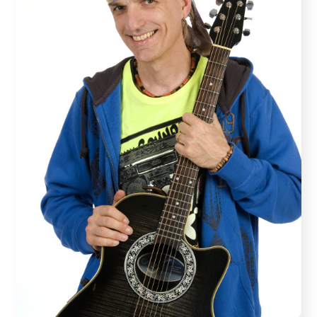
Schwester Luiserl, um mit ihr und ihrer Familie
Weihnachten am Land zu verbringen. Doch von der
ersehnten Besinnlichkeit keine Spur… “Ja wo is er
denn?” - Omama findet den Majoran nicht, “macht
Weihnachten” aber dennoch im Alleingang. “Wenn
das der Papale noch seh’n könnt…” träumt sie und
versichert: “Ich beschwer’ mi jo ned, ich hab‘ mi no
nie beschwert!” Luiserl flüchtet sich vor Omamas
“großer, fetter Gans” in den Alkohol und Lilibet
genehmigt sich “zwei klitzekleine Eierlikör”. Hansi,
der “Mann im Haus” fragt noch einmal: “Schmückst
du jetzt den depperten Bam oder ned?”. Hin und her
gerissen zwischen Ehefrau, Mama und
Schwiegermutter, beschließt er letztendlich: “Eine
Erniedrigung folgt der nächsten.” Sissy gesteht
panisch: „Lilibet, der Ratz ist weg!“, und Gregor
fordert: „Auch Karpfen haben ein Recht auf Leben!“
Am Ende brennt der Christbaum und in der Krippe
sitzt die Ratte. Der normale Familien-