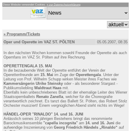
Diese Website verwendet Cookies.
» zur Datenschutzerklärung
» Programm/Tickets
Oper und Operette im VAZ ST. PÖLTEN
05.05.2007, 08:35
In den nächsten Wochen kommen sowohl Freunde der Operette als auch
Opernfans im VAZ St. Pölten auf ihre Rechnung.
OPERETTENGALA 15. MAI
In die bezaubernde Welt der Operette entführt der Verein der
Operettenfreunde am
15. Mai
im Zuge der
Operettengala
. Unter der
Leitung von Prof. Wilhelm Schupp wirken Meister ihres Faches wie
Kammersängerin Ulrike Steinsky
oder - als besonderer Stargast -
Publikumsliebling
Waldtraut Haas
mit.
Ebenfalls kein unbeschriebenes Blatt ist der ehemalige Leiter des Wiener
Staatsopernballets
Renato Zanella
, welcher für die Choreografie
verantwortlich zeichnet. Es tanzt das Ballett St. Pölten, das Robert Stolz
Orchester musiziert! Einem vergnüglichen Abend steht nichts im Wege!
HÄNDEL-OPER "RINALDO" 14. und 16. JUNI
Anlässlich seines 10 jährigen Bestehens bringt das renommierte
Barockmusikensemble
"capella incognita"
am
14. und 16. Juni
die
aufwendige Inszenierung von
Georg Friedrich Händels „Rinaldo“
auf