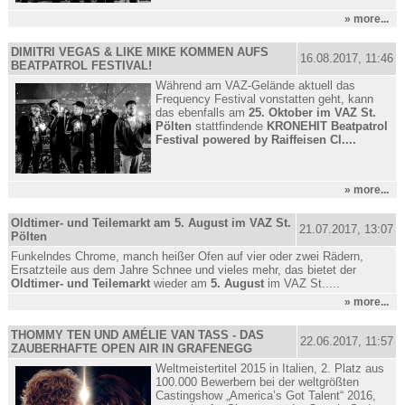
» more...
DIMITRI VEGAS & LIKE MIKE KOMMEN AUFS
16.08.2017, 11:46
BEATPATROL FESTIVAL!
Während am VAZ-Gelände aktuell das
Frequency Festival vonstatten geht, kann
das ebenfalls am
25. Oktober im VAZ St.
Pölten
stattfindende
KRONEHIT Beatpatrol
Festival powered by Raiffeisen Cl....
» more...
Oldtimer- und Teilemarkt am 5. August im VAZ St.
21.07.2017, 13:07
Pölten
Funkelndes Chrome, manch heißer Ofen auf vier oder zwei Rädern,
Ersatzteile aus dem Jahre Schnee und vieles mehr, das bietet der
Oldtimer- und Teilemarkt
wieder am
5. August
im VAZ St.....
» more...
THOMMY TEN UND AMÉLIE VAN TASS - DAS
22.06.2017, 11:57
ZAUBERHAFTE OPEN AIR IN GRAFENEGG
Weltmeistertitel 2015 in Italien, 2. Platz aus
100.000 Bewerbern bei der weltgrößten
Castingshow „America’s Got Talent“ 2016,