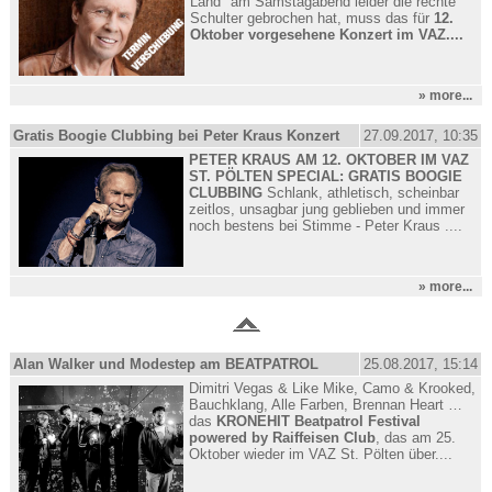
Land" am Samstagabend leider die rechte
Schulter gebrochen hat, muss das für
12.
Oktober vorgesehene Konzert im VAZ....
» more...
Gratis Boogie Clubbing bei Peter Kraus Konzert
27.09.2017, 10:35
PETER KRAUS AM 12. OKTOBER IM VAZ
ST. PÖLTEN SPECIAL: GRATIS BOOGIE
CLUBBING
Schlank, athletisch, scheinbar
zeitlos, unsagbar jung geblieben und immer
noch bestens bei Stimme - Peter Kraus ....
» more...
Alan Walker und Modestep am BEATPATROL
25.08.2017, 15:14
Dimitri Vegas & Like Mike, Camo & Krooked,
Bauchklang, Alle Farben, Brennan Heart …
das
KRONEHIT Beatpatrol Festival
powered by Raiffeisen Club
, das am 25.
Oktober wieder im VAZ St. Pölten über....