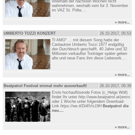
innerhalb der nächsten Wochen nicht
wahrnehmen, weshalb sein für 3. November
im VAZ St. Pölte....
» more...
UMBERTO TOZZI KONZERT
26.10.2017, 05:53
TI AMO“ … mit diesem Song hatte der
Cantautore Umberto Tozzi 1977 endgültig
den Durchbruch geschafft. 40 Jahre und 32
Millionen verkaufter Tonträger später geben
alte und neue Fans ihm diese Liebeserk....
» more...
Beatpatrol Festival einmal mehr ausverkauft!
26.10.2017, 05:39
Erste hochauflösende Fotos (c_Helge Wöll)
findet Ihr unter
http://www.beatpatrol.at/press
oder 1 Woche unter folgendem Download-
Link
https://we.tl/Di4IVis19H
Beatpatrol die
neu....
» more...