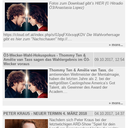
Fotos zum Download gibt’s HIER (© Hitradio
Ö3/Anastasia Lopez)
https://cloud.orf.at/index.php/s/0JpqFXilxsqqKDV
Die Wahlvorhersage
gibt es hier zum "Nachschauen"
http://....
» more...
Ö3-Wecker-Wahl-Hokuspokus - Thommy Ten &
Amélie van Tass sagen das Wahlergebnis im Ö3-
09.10.2017, 12:54
Wecker voraus
Thommy Ten & Amélie van Tass
, die
amtierenden Weltmeister der Mentalmagie,
haben die letzten Jahre als 2. bei der
weltgrößten Castingshow America’s Got
Talent, als Gewinner des Award der
Academ....
» more...
PETER KRAUS - NEUER TERMIN 4. MÄRZ 2018
04.10.2017, 14:37
Nachdem sich Peter Kraus bei der
letztwöchigen ARD-Show "Spiel für dein