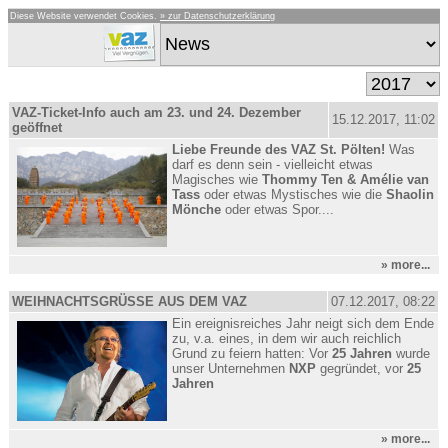
Diese Website verwendet Cookies.
» zur Datenschutzerklärung
VAZ-Ticket-Info auch am 23. und 24. Dezember
15.12.2017, 11:02
geöffnet
Liebe Freunde des VAZ St. Pölten!
Was
darf es denn sein - vielleicht etwas
Magisches wie
Thommy Ten & Amélie van
Tass
oder etwas Mystisches wie die
Shaolin
Mönche
oder etwas Spor....
» more...
WEIHNACHTSGRÜSSE AUS DEM VAZ
07.12.2017, 08:22
Ein ereignisreiches Jahr neigt sich dem Ende
zu, v.a. eines, in dem wir auch reichlich
Grund zu feiern hatten: Vor
25 Jahren
wurde
unser Unternehmen
NXP
gegründet, vor
25
Jahren
» more...