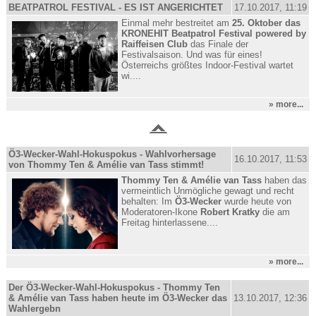
BEATPATROL FESTIVAL - ES IST ANGERICHTET
17.10.2017, 11:19
Einmal mehr bestreitet am
25. Oktober das
KRONEHIT Beatpatrol Festival powered by
Raiffeisen Club
das Finale der
Festivalsaison. Und was für eines!
Österreichs größtes Indoor-Festival wartet
wi....
» more...
Ö3-Wecker-Wahl-Hokuspokus - Wahlvorhersage
16.10.2017, 11:53
von Thommy Ten & Amélie van Tass stimmt!
Thommy Ten & Amélie van Tass
haben das
vermeintlich Unmögliche gewagt und recht
behalten: Im
Ö3-Wecker
wurde heute von
Moderatoren-Ikone
Robert Kratky
die am
Freitag hinterlassene....
» more...
Der Ö3-Wecker-Wahl-Hokuspokus - Thommy Ten
& Amélie van Tass haben heute im Ö3-Wecker das
13.10.2017, 12:36
Wahlergebn