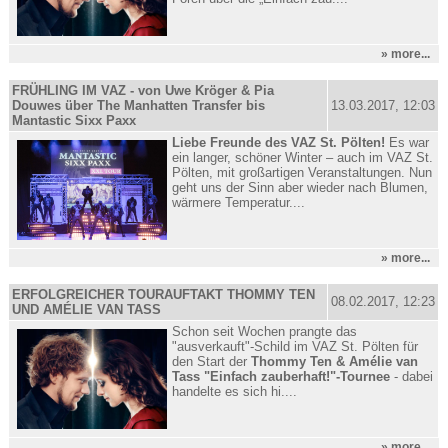
» more...
FRÜHLING IM VAZ - von Uwe Kröger & Pia
Douwes über The Manhatten Transfer bis
13.03.2017, 12:03
Mantastic Sixx Paxx
Liebe Freunde des VAZ St. Pölten!
Es war
ein langer, schöner Winter – auch im VAZ St.
Pölten, mit großartigen Veranstaltungen. Nun
geht uns der Sinn aber wieder nach Blumen,
wärmere Temperatur....
» more...
ERFOLGREICHER TOURAUFTAKT THOMMY TEN
08.02.2017, 12:23
UND AMÉLIE VAN TASS
Schon seit Wochen prangte das
"ausverkauft"-Schild im VAZ St. Pölten für
den Start der
Thommy Ten & Amélie van
Tass "Einfach zauberhaft!"-Tournee
- dabei
handelte es sich hi....
» more...