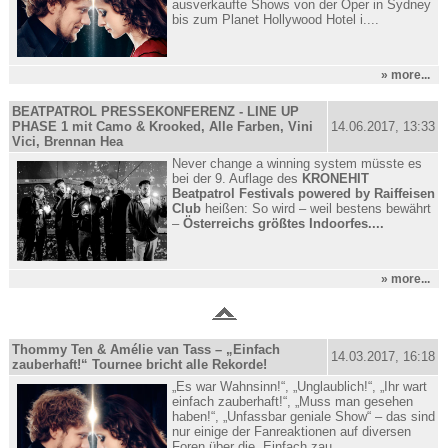
ausverkaufte Shows von der Oper in Sydney
bis zum Planet Hollywood Hotel i....
» more...
BEATPATROL PRESSEKONFERENZ - LINE UP
PHASE 1 mit Camo & Krooked, Alle Farben, Vini
14.06.2017, 13:33
Vici, Brennan Hea
Never change a winning system müsste es
bei der 9. Auflage des
KRONEHIT
Beatpatrol Festivals powered by Raiffeisen
Club
heißen: So wird – weil bestens bewährt
–
Österreichs größtes Indoorfes....
» more...
Thommy Ten & Amélie van Tass – „Einfach
14.03.2017, 16:18
zauberhaft!“ Tournee bricht alle Rekorde!
„Es war Wahnsinn!“, „Unglaublich!“, „Ihr wart
einfach zauberhaft!“, „Muss man gesehen
haben!“, „Unfassbar geniale Show“ – das sind
nur einige der Fanreaktionen auf diversen
Foren über die „Einfach zau....