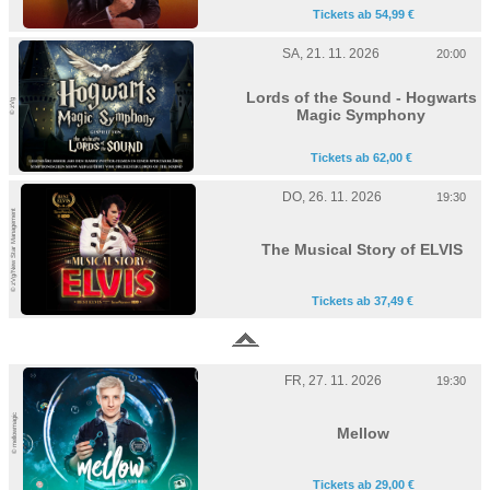
Tickets ab 54,99 €
SA, 21. 11. 2026
20:00
Lords of the Sound - Hogwarts
© zVg
Magic Symphony
Tickets ab 62,00 €
DO, 26. 11. 2026
19:30
© zVg/New Star Management
The Musical Story of ELVIS
Tickets ab 37,49 €
FR, 27. 11. 2026
19:30
© mellowmagic
Mellow
Tickets ab 29,00 €