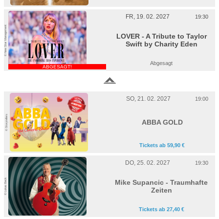
FR, 19. 02. 2027
19:30
© New Star Management
LOVER - A Tribute to Taylor
Swift by Charity Eden
Abgesagt
ABGESAGT!
SO, 21. 02. 2027
19:00
© Storytellers
ABBA GOLD
Tickets ab 59,90 €
DO, 25. 02. 2027
19:30
© Lukas Beck
Mike Supancic - Traumhafte
Zeiten
Tickets ab 27,40 €