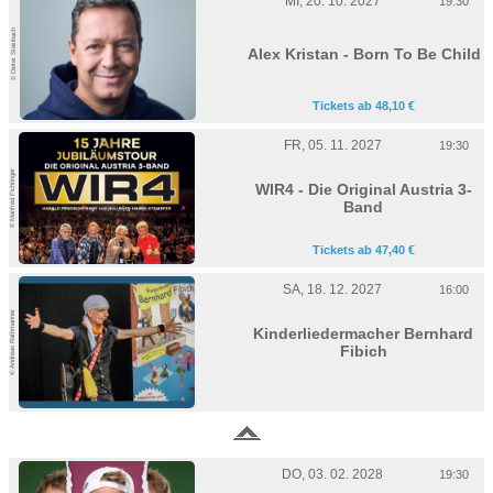
MI, 20. 10. 2027
19:30
© Dieter Steinbach
Alex Kristan - Born To Be Child
Tickets ab 48,10 €
FR, 05. 11. 2027
19:30
© Manfred Fichtinger
WIR4 - Die Original Austria 3-
Band
Tickets ab 47,40 €
SA, 18. 12. 2027
16:00
© Andreas Rathmanner
Kinderliedermacher Bernhard
Fibich
DO, 03. 02. 2028
19:30