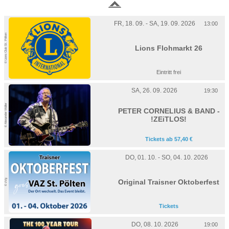
FR, 18. 09. - SA, 19. 09. 2026
13:00
© Lions Club St. Pölten
Lions Flohmarkt 26
Eintritt frei
SA, 26. 09. 2026
19:30
© Alexander Müller
PETER CORNELIUS & BAND -
!ZEiTLOS!
Tickets ab 57,40 €
DO, 01. 10. - SO, 04. 10. 2026
© zVg
Original Traisner Oktoberfest
Tickets
DO, 08. 10. 2026
19:00