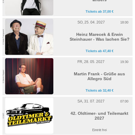
Tickets ab 37,00 €
SO, 25. 04. 2027
18:00
© Xenia Trampusch
Heinz Marecek & Erwin
Steinhauer - Was lachen Sie?
Tickets ab 47,40 €
FR, 28. 05. 2027
19:30
© Marvin Ruppert
Martin Frank - Grüße aus
Allegro Süd
Tickets ab 32,40 €
SA, 31. 07. 2027
07:00
42. Oldtimer- und Teilemarkt
© NXP
2027
Eintritt frei