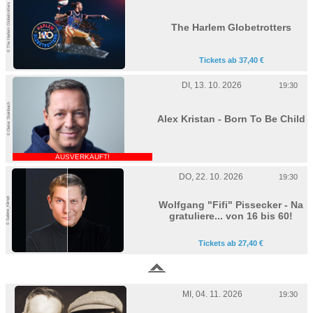
© The Harlem Globetrotters
The Harlem Globetrotters
Tickets ab 37,40 €
DI, 13. 10. 2026
19:30
© Dieter Steinbach
Alex Kristan - Born To Be Child
AUSVERKAUFT!
DO, 22. 10. 2026
19:30
© Sabine_Klimpt
Wolfgang "Fifi" Pissecker - Na
gratuliere... von 16 bis 60!
Tickets ab 27,40 €
MI, 04. 11. 2026
19:30