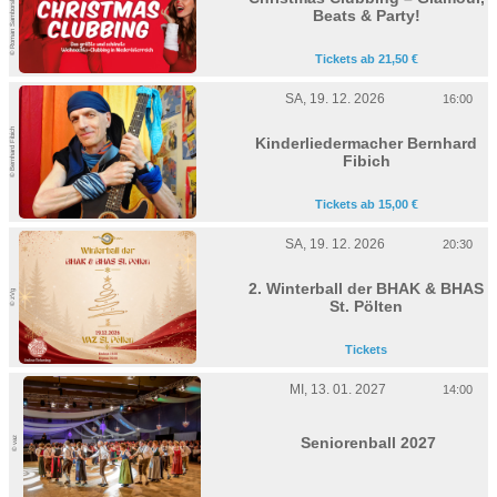
© Roman Samborskyi/shutterstoc
Beats & Party!
Tickets ab 21,50 €
SA, 19. 12. 2026
16:00
© Bernhard Fibich
Kinderliedermacher Bernhard
Fibich
Tickets ab 15,00 €
SA, 19. 12. 2026
20:30
2. Winterball der BHAK & BHAS
© zVg
St. Pölten
Tickets
MI, 13. 01. 2027
14:00
Seniorenball 2027
© vaz