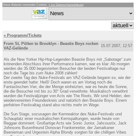
Diese Website verwendet Cookies.
» zur Datenschutzerklärung
» Programm/Tickets
From St. Pölten to Brooklyn - Beastie Boys rocken
15.07.2007, 12:57
VAZ-Gelände
Als die New Yorker Hip-Hop-Legenden Beastie Boys mit „Sabotage“ zum
krönenden Abschluss ihrer Performance kamen, war es klar: Ab morgen
werden die 35.000 begeisterten Besucher der beiden Festivaltage nur
noch die Tage bis zum Nuke 2008 zählen!
Der zweite Tag des Nuke-Festivals am VAZ-Gelände begann so, wie der
erste geendet hatte: Heiß! Doch waren es am Vortag noch die
Fantastischen Vier, die der Menge einheizten, war es heute die Sonne,
die die Besucher mit bis zu 30° Grad verwöhnte. Musikalisch verwöhnt
wurden die Festivaljünger von Acts wie The Roots, Wir sind Helden, den
wiedervereinten Freundeskreis und natürlich den Beastie Boys. Einem
perfekten Festivaltag stand also nichts mehr im Wege.
Die Sun Stage, sozusagen der Kernreaktor des Nuke-Festivals und
Schauplatz einer musikalischen Kernspaltungen, wurde heute von
Reggae dominiert. Großartige Acts wie Sonic Junior, Jahcoustix, Jack
Johnsons Busenfreund Donovan Frankenreiter, der Jamaikaner
Beenieman und Urgestein Alpha Blondy sorgten für die chilligen Vibes