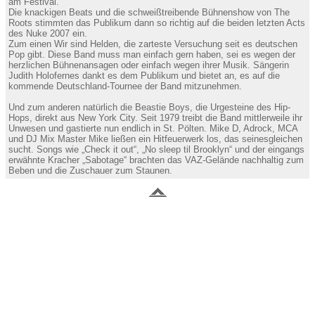
am Festival.
Die knackigen Beats und die schweißtreibende Bühnenshow von The
Roots stimmten das Publikum dann so richtig auf die beiden letzten Acts
des Nuke 2007 ein.
Zum einen Wir sind Helden, die zarteste Versuchung seit es deutschen
Pop gibt. Diese Band muss man einfach gern haben, sei es wegen der
herzlichen Bühnenansagen oder einfach wegen ihrer Musik. Sängerin
Judith Holofernes dankt es dem Publikum und bietet an, es auf die
kommende Deutschland-Tournee der Band mitzunehmen.
Und zum anderen natürlich die Beastie Boys, die Urgesteine des Hip-
Hops, direkt aus New York City. Seit 1979 treibt die Band mittlerweile ihr
Unwesen und gastierte nun endlich in St. Pölten. Mike D, Adrock, MCA
und DJ Mix Master Mike ließen ein Hitfeuerwerk los, das seinesgleichen
sucht. Songs wie „Check it out“, „No sleep til Brooklyn“ und der eingangs
erwähnte Kracher „Sabotage“ brachten das VAZ-Gelände nachhaltig zum
Beben und die Zuschauer zum Staunen.