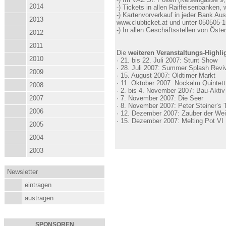
2014
-) Tickets in allen Raiffeisenbanken
-) Kartenvorverkauf in jeder Bank Au
2013
www.clubticket.at und unter 050505-
-) In allen Geschäftsstellen von Öste
2012
2011
Die
weiteren Veranstaltungs-Highli
2010
· 21. bis 22. Juli 2007: Stunt Show
· 28. Juli 2007: Summer Splash Revi
2009
· 15. August 2007: Oldtimer Markt
· 11. Oktober 2007: Nockalm Quintett
2008
· 2. bis 4. November 2007: Bau-Akti
2007
· 7. November 2007: Die Seer
· 8. November 2007: Peter Steiner’s 
2006
· 12. Dezember 2007: Zauber der We
· 15. Dezember 2007: Melting Pot VI
2005
2004
2003
Newsletter
eintragen
austragen
SPONSOREN