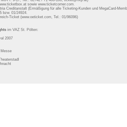
, www.ticketbox.at sowie www.ticketcorner.com.
stria Creditanstalt (Ermäßigung für alle Ticketing-Kunden und MegaCard-Memb
15 bzw. 01/24924.
rreich-Ticket (www.oeticket.com, Tel.: 01/96096)
ghts
im VAZ St. Pölten:
val 2007
v Messe
Theaterstadl
ihnacht