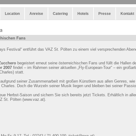
Location
Anreise
Catering
Hotels
Presse
Kontakt
ts
ichischen Fans
 Festival“ entführt das VAZ St. Pölten zu einem viel versprechenden Aben
Zucchero
begeistert erneut seine österreichischen Fans und füllt die Hallen 
r 2007
findet – im Rahmen seiner aktuellen „Fly-European-Tour“ – ein großar
Charles) statt.
aufgrund seiner Zusammenarbeit mit großen Künstlern aus allen Genres, wie 
 Charles. Doch die Wurzeln seiner Musik liegen und bleiben bei seiner Passio
e Herbst-Saison und sichern Sie sich bereits jetzt Tickets. Erhältlich in all
Z St. Pölten (www.vaz.at).
 Mo-Fr: 9-17, Tel.: 02742 / 71 400-100, ticket@nxp.at)