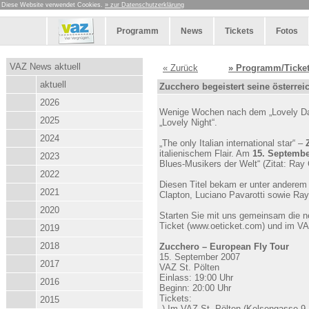
Diese Website verwendet Cookies.
» zur Datenschutzerklärung
Programm
News
Tickets
Fotos
VAZ News aktuell
« Zurück
» Programm/Ticke
aktuell
Zucchero begeistert seine österre
2026
Wenige Wochen nach dem „Lovely Days
2025
„Lovely Night“.
2024
„The only Italian international star“ –
italienischem Flair. Am
15. Septembe
2023
Blues-Musikers der Welt“ (Zitat: Ray 
2022
Diesen Titel bekam er unter anderem 
2021
Clapton, Luciano Pavarotti sowie Ray
2020
Starten Sie mit uns gemeinsam die neu
Ticket (www.oeticket.com) und im VA
2019
2018
Zucchero – European Fly Tour
15. September 2007
2017
VAZ St. Pölten
Einlass: 19:00 Uhr
2016
Beginn: 20:00 Uhr
Tickets:
2015
-) Im VAZ St. Pölten (Kelsengasse 9,