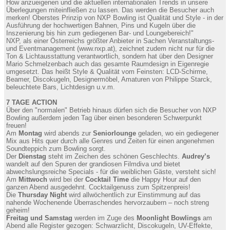
How anzueigenen und die aktuellen internationalen Trends in unsere
Überlegungen miteinfließen zu lassen. Das werden die Besucher auch
merken! Oberstes Prinzip von NXP Bowling ist Qualität und Style - in der
Ausführung der hochwertigen Bahnen, Pins und Kugeln über die
Inszenierung bis hin zum gediegenen Bar- und Loungebereich!"
NXP, als einer Österreichs größter Anbieter in Sachen Veranstaltungs-
und Eventmanagement (www.nxp.at), zeichnet zudem nicht nur für die
Ton & Lichtausstattung verantwortlich, sondern hat über den Designer
Mario Schmelzenbach auch das gesamte Raumdesign in Eigenregie
umgesetzt. Das heißt Style & Qualität vom Feinsten: LCD-Schirme,
Beamer, Discokugeln, Designermöbel, Amaturen von Philippe Starck,
beleuchtete Bars, Lichtdesign u.v.m.
7 TAGE ACTION
Über den "normalen" Betrieb hinaus dürfen sich die Besucher von NXP
Bowling außerdem jeden Tag über einen besonderen Schwerpunkt
freuen!
Am
Montag
wird abends zur
Seniorlounge
geladen, wo ein gediegener
Mix aus Hits quer durch alle Genres und Zeiten für einen angenehmen
Soundteppich zum Bowling sorgt.
Der
Dienstag
steht im Zeichen des schönen Geschlechts.
Audrey’s
wandelt auf den Spuren der grandiosen Filmdiva und bietet
abwechslungsreiche Specials - für die weiblichen Gäste, versteht sich!
Am
Mittwoch
wird bei der
Cocktail Time
die Happy Hour auf den
ganzen Abend ausgedehnt. Cocktailgenuss zum Spitzenpreis!
Die
Thursday Night
wird allwöchentlich zur Einstimmung auf das
nahende Wochenende Überraschendes hervorzaubern – noch streng
geheim!
Freitag und Samstag
werden im Zuge des
Moonlight Bowlings
am
Abend alle Register gezogen: Schwarzlicht, Discokugeln, UV-Effekte,