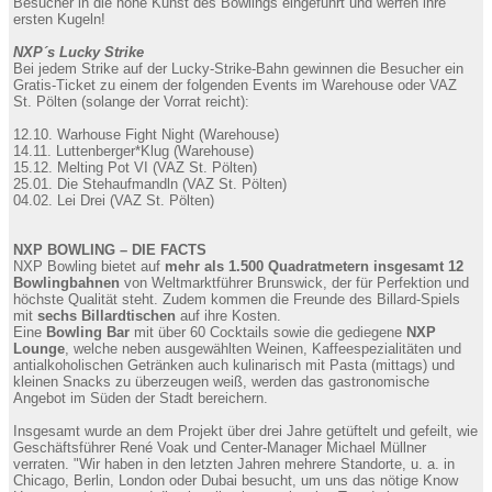
Besucher in die hohe Kunst des Bowlings eingeführt und werfen ihre
ersten Kugeln!
NXP´s Lucky Strike
Bei jedem Strike auf der Lucky-Strike-Bahn gewinnen die Besucher ein
Gratis-Ticket zu einem der folgenden Events im Warehouse oder VAZ
St. Pölten (solange der Vorrat reicht):
12.10. Warhouse Fight Night (Warehouse)
14.11. Luttenberger*Klug (Warehouse)
15.12. Melting Pot VI (VAZ St. Pölten)
25.01. Die Stehaufmandln (VAZ St. Pölten)
04.02. Lei Drei (VAZ St. Pölten)
NXP BOWLING – DIE FACTS
NXP Bowling bietet auf
mehr als 1.500 Quadratmetern insgesamt 12
Bowlingbahnen
von Weltmarktführer Brunswick, der für Perfektion und
höchste Qualität steht. Zudem kommen die Freunde des Billard-Spiels
mit
sechs Billardtischen
auf ihre Kosten.
Eine
Bowling Bar
mit über 60 Cocktails sowie die gediegene
NXP
Lounge
, welche neben ausgewählten Weinen, Kaffeespezialitäten und
antialkoholischen Getränken auch kulinarisch mit Pasta (mittags) und
kleinen Snacks zu überzeugen weiß, werden das gastronomische
Angebot im Süden der Stadt bereichern.
Insgesamt wurde an dem Projekt über drei Jahre getüftelt und gefeilt, wie
Geschäftsführer René Voak und Center-Manager Michael Müllner
verraten. "Wir haben in den letzten Jahren mehrere Standorte, u. a. in
Chicago, Berlin, London oder Dubai besucht, um uns das nötige Know