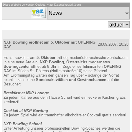
Diese Website verwendet Cookies.
» zur Datenschutzerklärung
NXP Bowling eröffnet am 5. Oktober mit OPENING
28.09.2007, 10:28
DAY
Es ist soweit – am
5. Oktober
tritt der niederösterreichische Zentralraum
in eine neue Ära ein:
NXP Bowling, Österreichs modernstes
Bowlingcenter
öffnet ab 9 Uhr im Zuge eines fulminanten
OPENING
DAY
im Süden St. Pöltens (Hnilickastraße 10) seine Pforten!
Am Eröffnungstag warten den ganzen Tag über – solange der Vorrat
reicht – zahlreiche
Sonderaktivitäten und Gewinnchancen
auf die
Besucher:
Breakfast at NXP Lounge
Zu jedem Kaffee aus dem Hause Schärf wird ein leckerer Kuchen gratis
kredenzt!
Cocktail at NXP Bowling
Zu jedem Spiel wird ein traumhafter alkoholfreier Cocktail gratis serviert!
NXP Bowling School
Unter Anleitung unserer professionellen Bowling-Coaches werden die