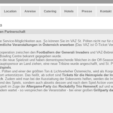
Location
Anreise
Catering
Hotels
Presse
Kontakt
ts
en Partnerschaft
e Service-Möglichkeiten aus. So können Sie im VAZ St. Pölten nicht nur für
sämtliche Veranstaltungen in Österreich erwerben
(Das VAZ ist Ö-Ticket Ver
Kooperation zwischen den
Footballern der Generali Invaders
und VAZ-Bebre
Bowling Centre bekannt gegegeben wurde.
in die neue Spielzeit und haben dementsprechende Weichen in der Off-Season 
Hauptsponsor an Land ziehen, eine neue Tribüne wurde angeschafft, und St. 
lspiels
.
Pölten und einer der größten Ton & Lichtverleiher Österreichs, wird als Koop
rt unterstützen. Das heißt, ab sofort sind
Tickets für die Heimspiele der I
ch
. Zudem wird man bei der Ausstattung der Sideevents helfen, werden die I
rend des Spiels, sondern auch abseits dessen und nach dem Spiel Action vom
pielt im Zuge der
Aftergame-Party
das
Rockabilly Trio HemeneX
auf und wi
udem wartet - so versprechen die Veranstalter - bei einer großen
Grillparty d