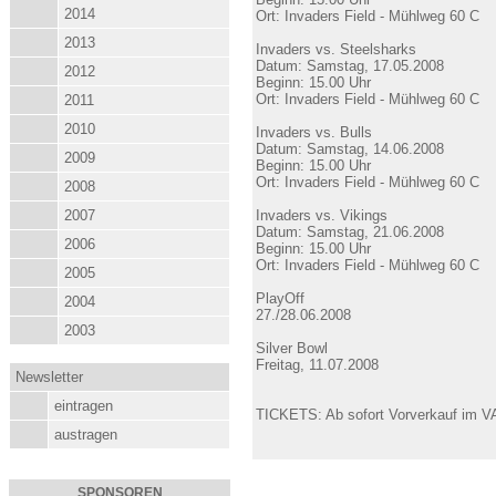
2014
Ort: Invaders Field - Mühlweg 60 C
2013
Invaders vs. Steelsharks
Datum: Samstag, 17.05.2008
2012
Beginn: 15.00 Uhr
Ort: Invaders Field - Mühlweg 60 C
2011
2010
Invaders vs. Bulls
Datum: Samstag, 14.06.2008
2009
Beginn: 15.00 Uhr
Ort: Invaders Field - Mühlweg 60 C
2008
2007
Invaders vs. Vikings
Datum: Samstag, 21.06.2008
2006
Beginn: 15.00 Uhr
Ort: Invaders Field - Mühlweg 60 C
2005
PlayOff
2004
27./28.06.2008
2003
Silver Bowl
Freitag, 11.07.2008
Newsletter
eintragen
TICKETS: Ab sofort Vorverkauf im V
austragen
SPONSOREN