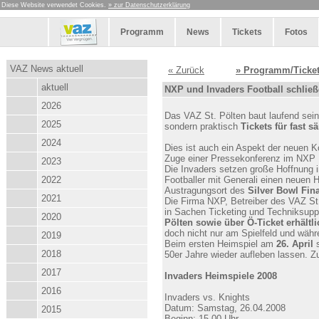
Diese Website verwendet Cookies.
» zur Datenschutzerklärung
Programm
News
Tickets
Fotos
VAZ News aktuell
« Zurück
» Programm/Ticke
aktuell
NXP und Invaders Football schließ
2026
Das VAZ St. Pölten baut laufend sein
2025
sondern praktisch
Tickets für fast 
2024
Dies ist auch ein Aspekt der neuen 
Zuge einer Pressekonferenz im NXP 
2023
Die Invaders setzen große Hoffnung 
2022
Footballer mit Generali einen neuen 
Austragungsort des
Silver Bowl Fina
2021
Die Firma NXP, Betreiber des VAZ St. 
in Sachen Ticketing und Techniksuppo
2020
Pölten sowie über Ö-Ticket erhältli
doch nicht nur am Spielfeld und wäh
2019
Beim ersten Heimspiel am
26. April
s
2018
50er Jahre wieder aufleben lassen. Z
2017
Invaders Heimspiele 2008
2016
Invaders vs. Knights
Datum: Samstag, 26.04.2008
2015
Beginn: 15.00 Uhr