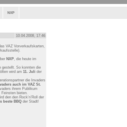
NXP
10.04.2008, 17:46
 das VAZ Vorverkaufskarten,
kaufsstelle).
iber
NXP
, die heute im
gestellt. So konnten die
Pölten wird am
11. Juli
der
erationspartner die Invaders
nvaders auch im VAZ St.
nvaders ihrem Publikum
 Feinsten bieten.
rd den den Rock’n’Roll der
as beste BBQ
der Stadt!