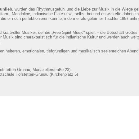
unlieb
, wurden das Rhythmusgefühl und die Liebe zur Musik in die Wiege gel
itarre, Mandoline, indianische Flöte usw., selbst bei und entwickelte dabei e
 die er noch perfektionieren konnte, indem er als gelernter Tischler 1997 anfi
nd kraftvoller Musiker, der die „Free Spirit Music“ spielt – die Botschaft Gotte
r Musik sind charakteristisch für die indianische Kultur und werden auch wei
.
nen heiteren, emotionalen, tiefgründigen und musikalisch seelenreichen Abend
fstetten-Grünau, Mariazellerstraße 23)
ptschule Hofstetten-Grünau (Kirchenplatz 5)