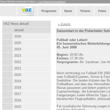
Diese Website verwendet Cookies.
» zur Datenschutzerklärung
Programm
News
Tickets
Fotos
VAZ News aktuell
« Zurück
aktuell
Saisonstart in der Pielachtaler Se
2026
Fußball oder Leben!
2025
Ein humoristisches Weiterbildungs
05. Juni 2008
2024
Beginn:
18:00 Uhr
2023
Einlass:
17:30 Uhr
2022
Vorprogramm:
Mr. Sandman, Joe Hau
2021
Noch rechtzeitig zur Fußball EM 2008
2020
zwei Fußball-Experten, Simon & Farnb
Seebühne. Die beiden Autoren des Bu
2019
Fußballfans und über das Himmelfah
2018
Revue passieren und liefern praktis
Cupnachmittags, die kulinarischen Le
2017
Fangesanges sowie hilfreiche Tipps z
literarischen Flugkopfbällen, philos
2016
Für musikalische Stimmung sorgen im
2015
und Perry Silverbird.