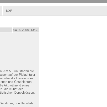
NXP
04.06.2008, 13:52
! Am 5. Juni starten die
ison auf der Pielachtaler
nar über die Passion des
rsonen und Geschichten
lle Akt während eines
en, die Kunst des
ttistischen Doppelpässen,
. Sandman, Joe Haunlieb