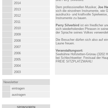
2014
Dem professionellen Musiker,
Joe Ha
2013
sich die einzelnen Instrumente, wie G
ausdrucks- und kraftvolle Spielweise,
2012
Instrumente zu bauen.
2011
Perry Silverbird
ist ein friedlicher u
2010
sich wiederholenden Phrasen in seine
der Sprache seines Volkes verwendet
2009
Die Besucher dürfen sich also auf ei
2008
Laune freuen.
2007
Veranstaltungsort:
2006
Seebühne Hofstetten-Grünau (3202 Ho
bei Schlechtwetter: Festsaal der Hau
2005
FREIE SITZPLATZWAHL!
2004
2003
Newsletter
eintragen
austragen
SPONSOREN