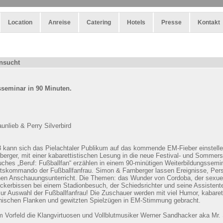
Location
Anreise
Catering
Hotels
Presse
Kontakt
hnsucht
seminar in 90 Minuten.
nlieb & Perry Silverbird
 kann sich das Pielachtaler Publikum auf das kommende EM-Fieber einstellen
erger, mit einer kabarettistischen Lesung in die neue Festival- und Sommersa
ches „Beruf: Fußballfan“ erzählen in einem 90-minütigen Weiterbildungssemi
rtskommando der Fußballfanfrau. Simon & Farnberger lassen Ereignisse, Pe
chen Anschauungsunterricht. Die Themen: das Wunder von Cordoba, der sexue
ckerbissen bei einem Stadionbesuch, der Schiedsrichter und seine Assistent
ur Auswahl der Fußballfanfrau! Die Zuschauer werden mit viel Humor, kabare
ophischen Flanken und gewitzten Spielzügen in EM-Stimmung gebracht.
 Vorfeld die Klangvirtuosen und Vollblutmusiker Werner Sandhacker aka Mr