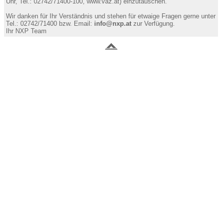
Uhr, Tel.: 02742/71400-100, www.vaz.at) einzutauschen.
Wir danken für Ihr Verständnis und stehen für etwaige Fragen gerne unter
Tel.: 02742/71400 bzw. Email:
info@nxp.at
zur Verfügung.
Ihr NXP Team