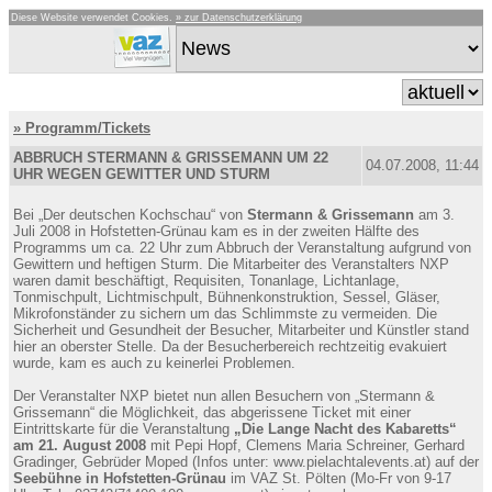
Diese Website verwendet Cookies.
» zur Datenschutzerklärung
» Programm/Tickets
ABBRUCH STERMANN & GRISSEMANN UM 22
04.07.2008, 11:44
UHR WEGEN GEWITTER UND STURM
Bei „Der deutschen Kochschau“ von
Stermann & Grissemann
am 3.
Juli 2008 in Hofstetten-Grünau kam es in der zweiten Hälfte des
Programms um ca. 22 Uhr zum Abbruch der Veranstaltung aufgrund von
Gewittern und heftigen Sturm. Die Mitarbeiter des Veranstalters NXP
waren damit beschäftigt, Requisiten, Tonanlage, Lichtanlage,
Tonmischpult, Lichtmischpult, Bühnenkonstruktion, Sessel, Gläser,
Mikrofonständer zu sichern um das Schlimmste zu vermeiden. Die
Sicherheit und Gesundheit der Besucher, Mitarbeiter und Künstler stand
hier an oberster Stelle. Da der Besucherbereich rechtzeitig evakuiert
wurde, kam es auch zu keinerlei Problemen.
Der Veranstalter NXP bietet nun allen Besuchern von „Stermann &
Grissemann“ die Möglichkeit, das abgerissene Ticket mit einer
Eintrittskarte für die Veranstaltung
„Die Lange Nacht des Kabaretts“
am 21. August 2008
mit Pepi Hopf, Clemens Maria Schreiner, Gerhard
Gradinger, Gebrüder Moped (Infos unter: www.pielachtalevents.at) auf der
Seebühne in Hofstetten-Grünau
im VAZ St. Pölten (Mo-Fr von 9-17