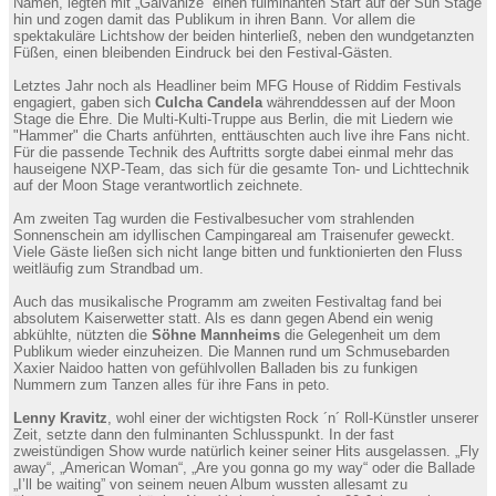
Namen, legten mit „Galvanize“ einen fulminanten Start auf der Sun Stage
hin und zogen damit das Publikum in ihren Bann. Vor allem die
spektakuläre Lichtshow der beiden hinterließ, neben den wundgetanzten
Füßen, einen bleibenden Eindruck bei den Festival-Gästen.
Letztes Jahr noch als Headliner beim MFG House of Riddim Festivals
engagiert, gaben sich
Culcha Candela
währenddessen auf der Moon
Stage die Ehre. Die Multi-Kulti-Truppe aus Berlin, die mit Liedern wie
"Hammer" die Charts anführten, enttäuschten auch live ihre Fans nicht.
Für die passende Technik des Auftritts sorgte dabei einmal mehr das
hauseigene NXP-Team, das sich für die gesamte Ton- und Lichttechnik
auf der Moon Stage verantwortlich zeichnete.
Am zweiten Tag wurden die Festivalbesucher vom strahlenden
Sonnenschein am idyllischen Campingareal am Traisenufer geweckt.
Viele Gäste ließen sich nicht lange bitten und funktionierten den Fluss
weitläufig zum Strandbad um.
Auch das musikalische Programm am zweiten Festivaltag fand bei
absolutem Kaiserwetter statt. Als es dann gegen Abend ein wenig
abkühlte, nützten die
Söhne Mannheims
die Gelegenheit um dem
Publikum wieder einzuheizen. Die Mannen rund um Schmusebarden
Xaxier Naidoo hatten von gefühlvollen Balladen bis zu funkigen
Nummern zum Tanzen alles für ihre Fans in peto.
Lenny Kravitz
, wohl einer der wichtigsten Rock ´n´ Roll-Künstler unserer
Zeit, setzte dann den fulminanten Schlusspunkt. In der fast
zweistündigen Show wurde natürlich keiner seiner Hits ausgelassen. „Fly
away“, „American Woman“, „Are you gonna go my way“ oder die Ballade
„I’ll be waiting” von seinem neuen Album wussten allesamt zu