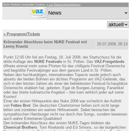
Diese Website verwendet Cookies.
» zur Datenschutzerklärung
» Programm/Tickets
Krönender Abschluss beim NUKE Festival mit
20.07.2008, 05:13
Lenny Kravitz
Punkt 12:00 Uhr fiel am Freitag, 18. Juli 2008, der Startschuss für die
dritte Auflage des
NUKE Festivals
in St. Pölten. Das
VAZ-Freigelände
öffnete einmal mehr seine Pforten für das chilligste Festival Österreichs
und begrüßte Festivaljünger aus dem ganzen Land in St. Pölten.
Neben den hochkarätigen, internationalen Topacts wurde jedoch auch
abseits der beiden Bühnen ein dichtes Programm am VAZ-Gelände, das
sich in den letzten Jahren als einer der beliebtesten Festival-Schauplätze
Österreichs etabliert hat, geboten. Egal ob Bungee-Jumping, Fanartikel
oder das breite kulinarische Angebot – hier kam wirklich jeder auf seine
Kosten!
Einer der ersten Höhepunkte des Nuke 2008 war sicherlich der Auftritt
von
Fettes Brot
. Die deutschen Chartstürmer ließen sich nicht lange
bitten und zündeten ein wahres Hitfeuerwerk. Dabei bestachen die
sympathischen Hamburger nicht nur durch ihre Songs, sondern bewiesen
auch wahre Entertainer-Qualitäten!
Den krönenden Abschluss des ersten NUKE-Tages bildeten die
Chemical Brothers
. Tom Rowlands und Ed Simons, so die bürgerlichen