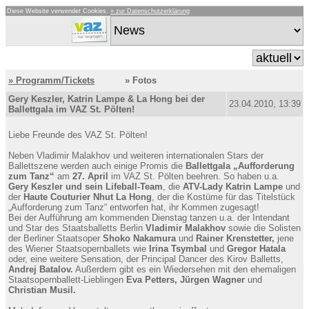
Diese Website verwendet Cookies.
» zur Datenschutzerklärung
» Programm/Tickets
» Fotos
Gery Keszler, Katrin Lampe & La Hong bei der
23.04.2010, 13:39
Ballettgala im VAZ St. Pölten!
Liebe Freunde des VAZ St. Pölten!
Neben Vladimir Malakhov und weiteren internationalen Stars der
Ballettszene werden auch einige Promis die
Ballettgala „Aufforderung
zum Tanz“
am
27. April
im VAZ St. Pölten beehren. So haben u.a.
Gery Keszler und sein Lifeball-Team
, die
ATV-Lady Katrin Lampe
und
der
Haute Couturier Nhut La Hong
, der die Kostüme für das Titelstück
„Aufforderung zum Tanz“ entworfen hat, ihr Kommen zugesagt!
Bei der Aufführung am kommenden Dienstag tanzen u.a. der Intendant
und Star des Staatsballetts Berlin
Vladimir Malakhov
sowie die Solisten
der Berliner Staatsoper
Shoko Nakamura
und
Rainer Krenstetter,
jene
des Wiener Staatsopernballets wie
Irina Tsymbal
und
Gregor Hatala
oder, eine weitere Sensation, der Principal Dancer des Kirov Balletts,
Andrej Batalov.
Außerdem gibt es ein Wiedersehen mit den ehemaligen
Staatsopernballett-Lieblingen
Eva Petters, Jürgen Wagner
und
Christian Musil.