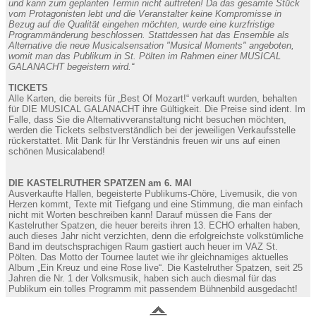
und kann zum geplanten Termin nicht auftreten! Da das gesamte Stück
vom Protagonisten lebt und die Veranstalter keine Kompromisse in
Bezug auf die Qualität eingehen möchten, wurde eine kurzfristige
Programmänderung beschlossen. Stattdessen hat das Ensemble als
Alternative die neue Musicalsensation "Musical Moments" angeboten,
womit man das Publikum in St. Pölten im Rahmen einer MUSICAL
GALANACHT begeistern wird.“
TICKETS
Alle Karten, die bereits für „Best Of Mozart!“ verkauft wurden, behalten
für DIE MUSICAL GALANACHT ihre Gültigkeit. Die Preise sind ident. Im
Falle, dass Sie die Alternativveranstaltung nicht besuchen möchten,
werden die Tickets selbstverständlich bei der jeweiligen Verkaufsstelle
rückerstattet. Mit Dank für Ihr Verständnis freuen wir uns auf einen
schönen Musicalabend!
DIE KASTELRUTHER SPATZEN am 6. MAI
Ausverkaufte Hallen, begeisterte Publikums-Chöre, Livemusik, die von
Herzen kommt, Texte mit Tiefgang und eine Stimmung, die man einfach
nicht mit Worten beschreiben kann! Darauf müssen die Fans der
Kastelruther Spatzen, die heuer bereits ihren 13. ECHO erhalten haben,
auch dieses Jahr nicht verzichten, denn die erfolgreichste volkstümliche
Band im deutschsprachigen Raum gastiert auch heuer im VAZ St.
Pölten. Das Motto der Tournee lautet wie ihr gleichnamiges aktuelles
Album „Ein Kreuz und eine Rose live“. Die Kastelruther Spatzen, seit 25
Jahren die Nr. 1 der Volksmusik, haben sich auch diesmal für das
Publikum ein tolles Programm mit passendem Bühnenbild ausgedacht!