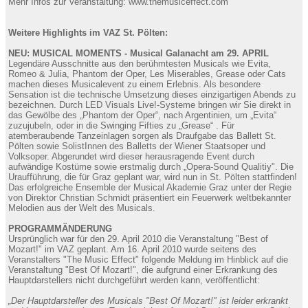
Mehr Infos zur Veranstaltung: www.themusiceffect.com
Weitere Highlights im VAZ St. Pölten:
NEU: MUSICAL MOMENTS - Musical Galanacht am 29. APRIL
Legendäre Ausschnitte aus den berühmtesten Musicals wie Evita,
Romeo & Julia, Phantom der Oper, Les Miserables, Grease oder Cats
machen dieses Musicalevent zu einem Erlebnis. Als besondere
Sensation ist die technische Umsetzung dieses einzigartigen Abends zu
bezeichnen. Durch LED Visuals Live!-Systeme bringen wir Sie direkt in
das Gewölbe des „Phantom der Oper“, nach Argentinien, um „Evita“
zuzujubeln, oder in die Swinging Fifties zu „Grease“ . Für
atemberaubende Tanzeinlagen sorgen als Draufgabe das Ballett St.
Pölten sowie SolistInnen des Balletts der Wiener Staatsoper und
Volksoper. Abgerundet wird dieser herausragende Event durch
aufwändige Kostüme sowie erstmalig durch „Opera-Sound Qualitiy". Die
Uraufführung, die für Graz geplant war, wird nun in St. Pölten stattfinden!
Das erfolgreiche Ensemble der Musical Akademie Graz unter der Regie
von Direktor Christian Schmidt präsentiert ein Feuerwerk weltbekannter
Melodien aus der Welt des Musicals.
PROGRAMMÄNDERUNG
Ursprünglich war für den 29. April 2010 die Veranstaltung "Best of
Mozart!" im VAZ geplant. Am 16. April 2010 wurde seitens des
Veranstalters "The Music Effect" folgende Meldung im Hinblick auf die
Veranstaltung "Best Of Mozart!", die aufgrund einer Erkrankung des
Hauptdarstellers nicht durchgeführt werden kann, veröffentlicht:
„Der Hauptdarsteller des Musicals "Best Of Mozart!" ist leider erkrankt