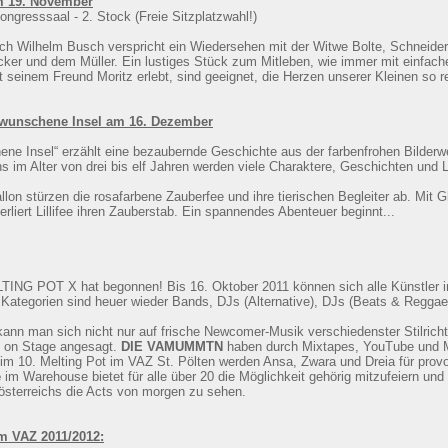
m 19. November
ongresssaal - 2. Stock (Freie Sitzplatzwahl!)
ach Wilhelm Busch verspricht ein Wiedersehen mit der Witwe Bolte, Schneide
ker und dem Müller. Ein lustiges Stück zum Mitleben, wie immer mit einfachen
t seinem Freund Moritz erlebt, sind geeignet, die Herzen unserer Kleinen so 
wunschene Insel am 16. Dezember
hene Insel“ erzählt eine bezaubernde Geschichte aus der farbenfrohen Bilderwe
 im Alter von drei bis elf Jahren werden viele Charaktere, Geschichten und Lie
lon stürzen die rosafarbene Zauberfee und ihre tierischen Begleiter ab. Mit G
rliert Lillifee ihren Zauberstab. Ein spannendes Abenteuer beginnt...
TING POT X hat begonnen! Bis 16. Oktober 2011 können sich alle Künstler in
Kategorien sind heuer wieder Bands, DJs (Alternative), DJs (Beats & Reggae)
kann man sich nicht nur auf frische Newcomer-Musik verschiedenster Stilricht
ve on Stage angesagt.
DIE VAMUMMTN
haben durch Mixtapes, YouTube und M
eim 10. Melting Pot im VAZ St. Pölten werden Ansa, Zwara und Dreia für pro
e
im Warehouse bietet für alle über 20 die Möglichkeit gehörig mitzufeiern und
sterreichs die Acts von morgen zu sehen.
im VAZ 2011/2012: