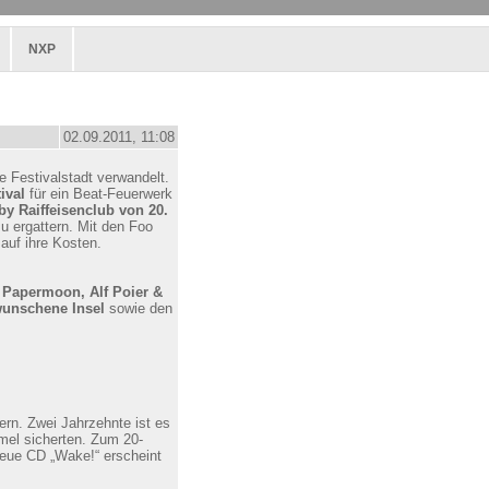
NXP
02.09.2011, 11:08
 Festivalstadt verwandelt.
ival
für ein Beat-Feuerwerk
by Raiffeisenclub von 20.
 ergattern. Mit den Foo
auf ihre Kosten.
.
Papermoon, Alf Poier &
rwunschene Insel
sowie den
ern. Zwei Jahrzehnte ist es
mel sicherten. Zum 20-
neue CD „Wake!“ erscheint