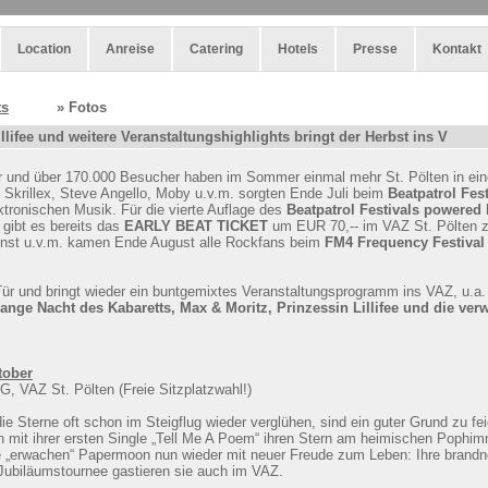
Location
Anreise
Catering
Hotels
Presse
Kontakt
ts
» Fotos
lifee und weitere Veranstaltungshighlights bringt der Herbst ins V
er und über 170.000 Besucher haben im Sommer einmal mehr St. Pölten in eine
, Skrillex, Steve Angello, Moby u.v.m. sorgten Ende Juli beim
Beatpatrol Fest
ktronischen Musik. Für die vierte Auflage des
Beatpatrol Festivals powered 
ibt es bereits das
EARLY BEAT TICKET
um EUR 70,-- im VAZ St. Pölten zu
ainst u.v.m. kamen Ende August alle Rockfans beim
FM4 Frequency Festival
 Tür und bringt wieder ein buntgemixtes Veranstaltungsprogramm ins VAZ, u.a
 Lange Nacht des Kabaretts, Max & Moritz, Prinzessin Lillifee und die ve
tober
G, VAZ St. Pölten (Freie Sitzplatzwahl!)
e Sterne oft schon im Steigflug wieder verglühen, sind ein guter Grund zu fei
mit ihrer ersten Single „Tell Me A Poem“ ihren Stern am heimischen Pophim
e „erwachen“ Papermoon nun wieder mit neuer Freude zum Leben: Ihre brand
ubiläumstournee gastieren sie auch im VAZ.