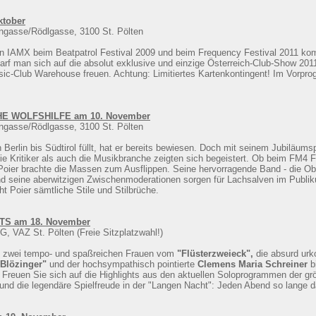
ktober
ngasse/Rödlgasse, 3100 St. Pölten
von IAMX beim Beatpatrol Festival 2009 und beim Frequency Festival 2011 ko
darf man sich auf die absolut exklusive und einzige Österreich-Club-Show 
sic-Club Warehouse freuen. Achtung: Limitiertes Kartenkontingent! Im Vorpro
HE WOLFSHILFE am 10. November
ngasse/Rödlgasse, 3100 St. Pölten
 Berlin bis Südtirol füllt, hat er bereits bewiesen. Doch mit seinem Jubiläums
ie Kritiker als auch die Musikbranche zeigten sich begeistert. Ob beim FM4 
Poier brachte die Massen zum Ausflippen. Seine hervorragende Band - die Ober
nd seine aberwitzigen Zwischenmoderationen sorgen für Lachsalven im Publi
t Poier sämtliche Stile und Stilbrüche.
S am 18. November
G, VAZ St. Pölten (Freie Sitzplatzwahl!)
Die zwei tempo- und spaßreichen Frauen vom
"Flüsterzweieck",
die absurd ur
"Blözinger"
und der hochsympathisch pointierte
Clemens Maria Schreiner
b
 Freuen Sie sich auf die Highlights aus den aktuellen Soloprogrammen der gr
d die legendäre Spielfreude in der "Langen Nacht": Jeden Abend so lange da