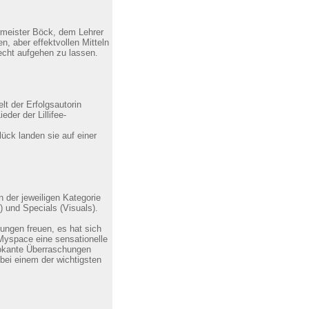
rmeister Böck, dem Lehrer
, aber effektvollen Mitteln
recht aufgehen zu lassen.
lt der Erfolgsautorin
der der Lillifee-
lück landen sie auf einer
 der jeweiligen Kategorie
 und Specials (Visuals).
ungen freuen, es hat sich
yspace eine sensationelle
vokante Überraschungen
 bei einem der wichtigsten