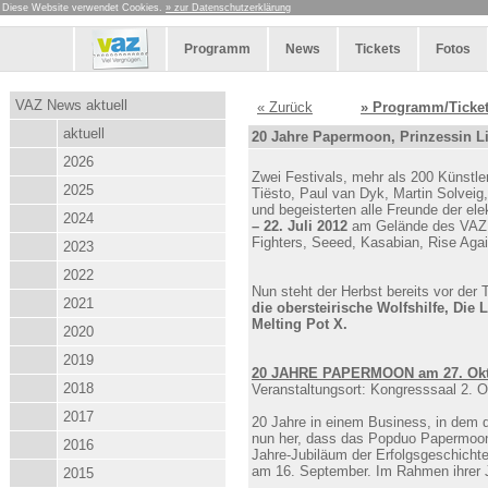
Diese Website verwendet Cookies.
» zur Datenschutzerklärung
Programm
News
Tickets
Fotos
VAZ News aktuell
« Zurück
» Programm/Ticke
aktuell
20 Jahre Papermoon, Prinzessin Lil
2026
Zwei Festivals, mehr als 200 Künstl
2025
Tiësto, Paul van Dyk, Martin Solveig
und begeisterten alle Freunde der ele
2024
– 22. Juli 2012
am Gelände des VAZ g
Fighters, Seeed, Kasabian, Rise Ag
2023
2022
Nun steht der Herbst bereits vor der
2021
die obersteirische Wolfshilfe, Die
Melting Pot X.
2020
2019
20 JAHRE PAPERMOON am 27. Ok
2018
Veranstaltungsort: Kongresssaal 2. O
2017
20 Jahre in einem Business, in dem di
nun her, dass das Popduo Papermoon 
2016
Jahre-Jubiläum der Erfolgsgeschicht
am 16. September. Im Rahmen ihrer J
2015