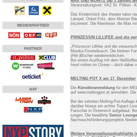
MAX UND MORITZ (ab 5 Jahren) a
Veranstaltungsort: VAZ St. Pölten - K
Das Kinderstück des theater tabor n
Lämpel, Onkel Fritz, dem Meister Bäc
inszeniert. Die Abenteuer, die Max mi
MEDIENPARTNER
PRINZESSIN LILLIFEE und die ver
„Prinzessin Lillifee und die verwunsc
PARTNER
Monika Finsterbusch. Die kleinen Fans
(Hör-)Bücher wiederentdecken.
Bei einem Ausflug mit dem Heißluftbal
Insel mitten im Ozean – doch dabei ve
MELTING POT X am 17. Dezember
Die
Künstleranmeldung
für den MEL
NXP
auf www.meltingpot.at anmelden. Die 
Bei der zehnten Melting-Pot-Auflage 
darüber hinaus ein echter Topact Li
Fanschar in Österreich aufgebaut. B
sorgen. Die bewährte
Senior Loung
Nachwuchsförderungsprojekte Niederö
Weitere Veranstaltungshighlights 