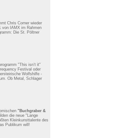
mmt Chris Corner wieder
2011 von IAMX im Rahmen
gramm: Die St. Pöltner
programm "This isn’t it"
Frequency Festival oder
steirische Wolfshilfe -
kum. Ob Metal, Schlager
komischen
"Buchgraber &
ilden die neue "Lange
ößten Kleinkunsttalente des
s Publikum will!