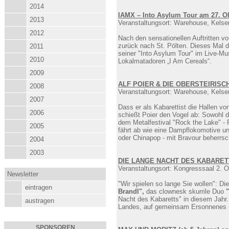
2014
IAMX – Into Asylum Tour am 27. O
2013
Veranstaltungsort: Warehouse, Kelse
2012
Nach den sensationellen Auftritten 
zurück nach St. Pölten. Dieses Mal 
2011
seiner "Into Asylum Tour" im Live-Mu
2010
Lokalmatadoren „I Am Cereals“.
2009
ALF POIER & DIE OBERSTEIRISC
2008
Veranstaltungsort: Warehouse, Kelse
2007
Dass er als Kabarettist die Hallen von
2006
schießt Poier den Vogel ab: Sowohl d
dem Metalfestival "Rock the Lake" - 
2005
fährt ab wie eine Dampflokomotive u
oder Chinapop - mit Bravour beherrsch
2004
2003
DIE LANGE NACHT DES KABARETT
Veranstaltungsort: Kongresssaal 2. O
Newsletter
"Wir spielen so lange Sie wollen": 
eintragen
Brandl",
das clownesk skurrile Duo
Nacht des Kabaretts" in diesem Jahr.
austragen
Landes, auf gemeinsam Ersonnenes un
SPONSOREN