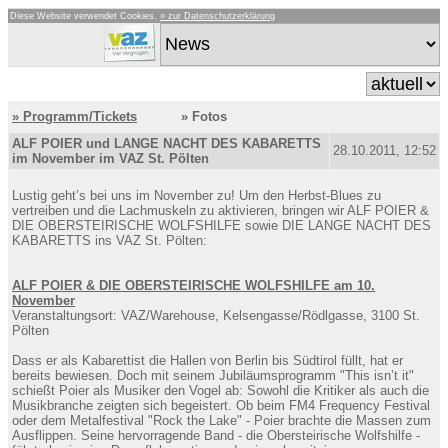
Diese Website verwendet Cookies.
» zur Datenschutzerklärung
» Programm/Tickets
» Fotos
ALF POIER und LANGE NACHT DES KABARETTS
28.10.2011, 12:52
im November im VAZ St. Pölten
Lustig geht’s bei uns im November zu! Um den Herbst-Blues zu
vertreiben und die Lachmuskeln zu aktivieren, bringen wir ALF POIER &
DIE OBERSTEIRISCHE WOLFSHILFE sowie DIE LANGE NACHT DES
KABARETTS ins VAZ St. Pölten:
ALF POIER & DIE OBERSTEIRISCHE WOLFSHILFE am 10.
November
Veranstaltungsort: VAZ/Warehouse, Kelsengasse/Rödlgasse, 3100 St.
Pölten
Dass er als Kabarettist die Hallen von Berlin bis Südtirol füllt, hat er
bereits bewiesen. Doch mit seinem Jubiläumsprogramm "This isn’t it"
schießt Poier als Musiker den Vogel ab: Sowohl die Kritiker als auch die
Musikbranche zeigten sich begeistert. Ob beim FM4 Frequency Festival
oder dem Metalfestival "Rock the Lake" - Poier brachte die Massen zum
Ausflippen. Seine hervorragende Band - die Obersteirische Wolfshilfe -