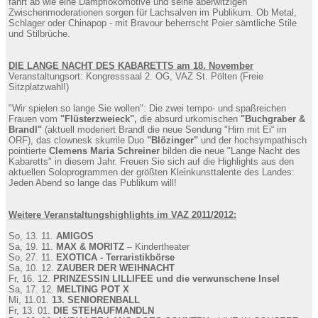
fährt ab wie eine Dampflokomotive und seine aberwitzigen
Zwischenmoderationen sorgen für Lachsalven im Publikum. Ob Metal,
Schlager oder Chinapop - mit Bravour beherrscht Poier sämtliche Stile
und Stilbrüche.
DIE LANGE NACHT DES KABARETTS am 18. November
Veranstaltungsort: Kongresssaal 2. OG, VAZ St. Pölten (Freie
Sitzplatzwahl!)
"Wir spielen so lange Sie wollen": Die zwei tempo- und spaßreichen
Frauen vom
"Flüsterzweieck",
die absurd urkomischen
"Buchgraber &
Brandl"
(aktuell moderiert Brandl die neue Sendung "Hirn mit Ei“ im
ORF), das clownesk skurrile Duo
"Blözinger"
und der hochsympathisch
pointierte
Clemens Maria Schreiner
bilden die neue "Lange Nacht des
Kabaretts" in diesem Jahr. Freuen Sie sich auf die Highlights aus den
aktuellen Soloprogrammen der größten Kleinkunsttalente des Landes:
Jeden Abend so lange das Publikum will!
Weitere Veranstaltungshighlights im VAZ 2011/2012:
So, 13. 11.
AMIGOS
Sa, 19. 11.
MAX & MORITZ
– Kindertheater
So, 27. 11.
EXOTICA - Terraristikbörse
Sa, 10. 12.
ZAUBER DER WEIHNACHT
Fr, 16. 12.
PRINZESSIN LILLIFEE und die verwunschene Insel
Sa, 17. 12.
MELTING POT X
Mi, 11.01.
13. SENIORENBALL
Fr, 13. 01.
DIE STEHAUFMANDLN