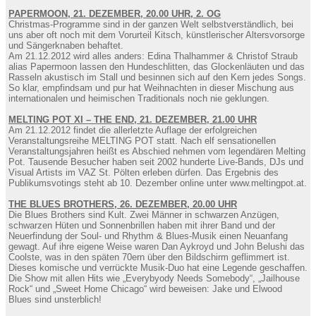
PAPERMOON, 21. DEZEMBER, 20.00 UHR, 2. OG
Christmas-Programme sind in der ganzen Welt selbstverständlich, bei
uns aber oft noch mit dem Vorurteil Kitsch, künstlerischer Altersvorsorge
und Sängerknaben behaftet.
Am 21.12.2012 wird alles anders: Edina Thalhammer & Christof Straub
alias Papermoon lassen den Hundeschlitten, das Glockenläuten und das
Rasseln akustisch im Stall und besinnen sich auf den Kern jedes Songs.
So klar, empfindsam und pur hat Weihnachten in dieser Mischung aus
internationalen und heimischen Traditionals noch nie geklungen.
MELTING POT XI – THE END, 21. DEZEMBER, 21.00 UHR
Am 21.12.2012 findet die allerletzte Auflage der erfolgreichen
Veranstaltungsreihe MELTING POT statt. Nach elf sensationellen
Veranstaltungsjahren heißt es Abschied nehmen vom legendären Melting
Pot. Tausende Besucher haben seit 2002 hunderte Live-Bands, DJs und
Visual Artists im VAZ St. Pölten erleben dürfen. Das Ergebnis des
Publikumsvotings steht ab 10. Dezember online unter www.meltingpot.at.
THE BLUES BROTHERS, 26. DEZEMBER, 20.00 UHR
Die Blues Brothers sind Kult. Zwei Männer in schwarzen Anzügen,
schwarzen Hüten und Sonnenbrillen haben mit ihrer Band und der
Neuerfindung der Soul- und Rhythm & Blues-Musik einen Neuanfang
gewagt. Auf ihre eigene Weise waren Dan Aykroyd und John Belushi das
Coolste, was in den späten 70ern über den Bildschirm geflimmert ist.
Dieses komische und verrückte Musik-Duo hat eine Legende geschaffen.
Die Show mit allen Hits wie „Everybyody Needs Somebody“, „Jailhouse
Rock“ und „Sweet Home Chicago“ wird beweisen: Jake und Elwood
Blues sind unsterblich!