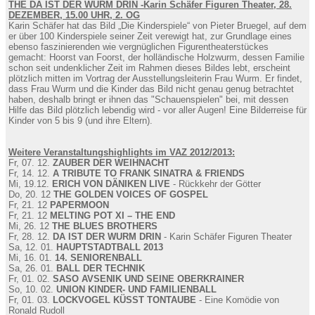
THE DA IST DER WURM DRIN -Karin Schäfer Figuren Theater, 28.
DEZEMBER, 15.00 UHR, 2. OG
Karin Schäfer hat das Bild „Die Kinderspiele“ von Pieter Bruegel, auf dem
er über 100 Kinderspiele seiner Zeit verewigt hat, zur Grundlage eines
ebenso faszinierenden wie vergnüglichen Figurentheaterstückes
gemacht: Hoorst van Foorst, der holländische Holzwurm, dessen Familie
schon seit undenklicher Zeit im Rahmen dieses Bildes lebt, erscheint
plötzlich mitten im Vortrag der Ausstellungsleiterin Frau Wurm. Er findet,
dass Frau Wurm und die Kinder das Bild nicht genau genug betrachtet
haben, deshalb bringt er ihnen das "Schauenspielen" bei, mit dessen
Hilfe das Bild plötzlich lebendig wird - vor aller Augen! Eine Bilderreise für
Kinder von 5 bis 9 (und ihre Eltern).
Weitere Veranstaltungshighlights im VAZ 2012/2013:
Fr, 07. 12.
ZAUBER DER WEIHNACHT
Fr, 14. 12.
A TRIBUTE TO FRANK SINATRA & FRIENDS
Mi, 19.12.
ERICH VON DÄNIKEN LIVE
- Rückkehr der Götter
Do, 20. 12
THE GOLDEN VOICES OF GOSPEL
Fr, 21. 12
PAPERMOON
Fr, 21. 12
MELTING POT XI – THE END
Mi, 26. 12
THE BLUES BROTHERS
Fr, 28. 12.
DA IST DER WURM DRIN
- Karin Schäfer Figuren Theater
Sa, 12. 01.
HAUPTSTADTBALL 2013
Mi, 16. 01.
14. SENIORENBALL
Sa, 26. 01.
BALL DER TECHNIK
Fr, 01. 02.
SASO AVSENIK UND SEINE OBERKRAINER
So, 10. 02.
UNION KINDER- UND FAMILIENBALL
Fr, 01. 03.
LOCKVOGEL KÜSST TONTAUBE
- Eine Komödie von
Ronald Rudoll