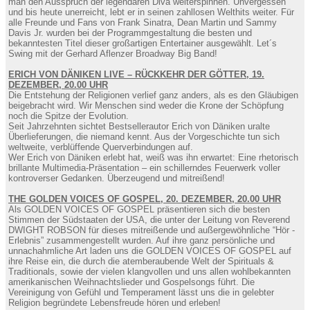
man den Ausspruch der legendären Diva weiterspinnen. Unvergessen
und bis heute unerreicht, lebt er in seinen zahllosen Welthits weiter. Für
alle Freunde und Fans von Frank Sinatra, Dean Martin und Sammy
Davis Jr. wurden bei der Programmgestaltung die besten und
bekanntesten Titel dieser großartigen Entertainer ausgewählt. Let´s
Swing mit der Gerhard Aflenzer Broadway Big Band!
ERICH VON DÄNIKEN LIVE – RÜCKKEHR DER GÖTTER, 19.
DEZEMBER, 20.00 UHR
Die Entstehung der Religionen verlief ganz anders, als es den Gläubigen
beigebracht wird. Wir Menschen sind weder die Krone der Schöpfung
noch die Spitze der Evolution.
Seit Jahrzehnten sichtet Bestsellerautor Erich von Däniken uralte
Überlieferungen, die niemand kennt. Aus der Vorgeschichte tun sich
weltweite, verblüffende Querverbindungen auf.
Wer Erich von Däniken erlebt hat, weiß was ihn erwartet: Eine rhetorisch
brillante Multimedia-Präsentation – ein schillerndes Feuerwerk voller
kontroverser Gedanken. Überzeugend und mitreißend!
THE GOLDEN VOICES OF GOSPEL, 20. DEZEMBER, 20.00 UHR
Als GOLDEN VOICES OF GOSPEL präsentieren sich die besten
Stimmen der Südstaaten der USA, die unter der Leitung von Reverend
DWIGHT ROBSON für dieses mitreißende und außergewöhnliche “Hör -
Erlebnis” zusammengestellt wurden. Auf ihre ganz persönliche und
unnachahmliche Art laden uns die GOLDEN VOICES OF GOSPEL auf
ihre Reise ein, die durch die atemberaubende Welt der Spirituals &
Traditionals, sowie der vielen klangvollen und uns allen wohlbekannten
amerikanischen Weihnachtslieder und Gospelsongs führt. Die
Vereinigung von Gefühl und Temperament lässt uns die in gelebter
Religion begründete Lebensfreude hören und erleben!