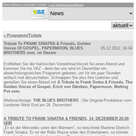
Diese Website verwendet Cookies.
» zur Datenschutzerklärung
» Programm/Tickets
Tribute To FRANK SINATRA & Friends, Golden
Voices Of GOSPEL, PAPERMOON, BLUES
05.12.2012, 16:04
BROTHERS uvm. im Dezem
Entfliehen Sie der hektischen Vorweihnachtszeit für einen Abend und
kommen Sie ins VAZ - denn bei uns wird im Dezember ein
abwechslungsreiches Programm geboten, um für ein paar Stunden
einfach mal abzuschalten. Schnappen Sie also Ihre Liebsten und
genießen Sie einen Abend mit
A Tribute to Frank Sintra & Friends, The
Golden Voices of Gospel, Erich von Däniken, Papermoon, Melting
Pot uvm.
Weihnachtstipp:
THE BLUES BROTHERS
- Die Original-Produktion vom
Londoner West End am 26. Dezember!
A TRIBUTE TO FRANK SINATRA & FRIENDS, 14. DEZEMBER 20.00
UHR
„Er ist der Mercedes unter den Männern”, so beschrieb Marlene Dietrich
Frank Sinatra. Er ist der Rolls Royce unter den Entertainern, so könnte