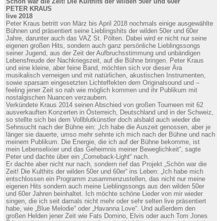
Schön war die Zeit! Die Kulthits der wilden 50er und 60er
PETER KRAUS
live 2018
Peter Kraus betritt von März bis April 2018 nochmals einige ausgewählte
Bühnen und präsentiert seine Lieblingshits der wilden 50er und 60er
Jahre, darunter auch das VAZ St. Pölten. Dabei wird er nicht nur seine
eigenen großen Hits, sondern auch ganz persönliche Lieblingssongs
seiner Jugend, aus der Zeit der Aufbruchsstimmung und unbändigen
Lebensfreude der Nachkriegszeit, auf die Bühne bringen. Peter Kraus
und eine kleine, aber feine Band, möchten sich vor dieser Ära
musikalisch verneigen und mit natürlichen, akustischen Instrumenten,
sowie sparsam eingesetzten Lichteffekten dem Originalsound und –
feeling jener Zeit so nah wie möglich kommen und ihr Publikum mit
nostalgischen Nuancen verzaubern.
Verkündete Kraus 2014 seinen Abschied von großen Tourneen mit 62
ausverkauften Konzerten in Österreich, Deutschland und in der Schweiz,
so stellte sich bei dem Vollblutkünstler doch alsbald auch wieder die
Sehnsucht nach der Bühne ein: „Ich habe die Auszeit genossen, aber je
länger sie dauerte, umso mehr sehnte ich mich nach der Bühne und nach
meinem Publikum. Die Energie, die ich auf der Bühne bekomme, ist
mein Lebenselixier und das Geheimnis meiner Beweglichkeit“, sagte
Peter und dachte über ein „Comeback-Light“ nach.
Er dachte aber nicht nur nach, sondern rief das Projekt „Schön war die
Zeit! Die Kulthits der wilden 50er und 60er“ ins Leben: „Ich habe mich
entschlossen ein Programm zusammenzustellen, das nicht nur meine
eigenen Hits sondern auch meine Lieblingssongs aus den wilden 50er
und 60er Jahren beinhaltet. Ich möchte schöne Lieder von mir wieder
singen, die ich seit damals nicht mehr oder sehr selten live präsentiert
habe, wie „Blue Melodie“ oder „Havanna Love“. Und außerdem den
großen Helden jener Zeit wie Fats Domino, Elvis oder auch Tom Jones