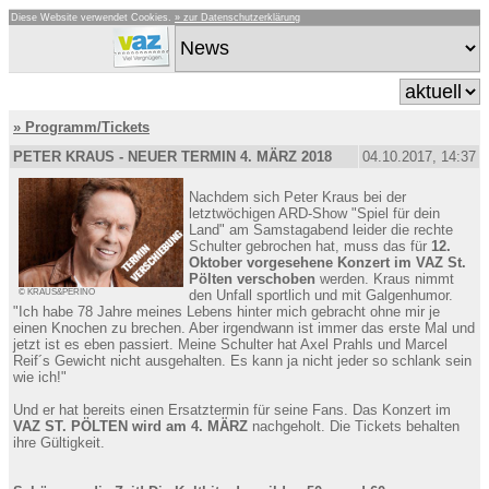
Diese Website verwendet Cookies.
» zur Datenschutzerklärung
» Programm/Tickets
PETER KRAUS - NEUER TERMIN 4. MÄRZ 2018
04.10.2017, 14:37
Nachdem sich Peter Kraus bei der
letztwöchigen ARD-Show "Spiel für dein
Land" am Samstagabend leider die rechte
Schulter gebrochen hat, muss das für
12.
Oktober vorgesehene Konzert im VAZ St.
Pölten verschoben
werden. Kraus nimmt
© KRAUS&PERINO
den Unfall sportlich und mit Galgenhumor.
"Ich habe 78 Jahre meines Lebens hinter mich gebracht ohne mir je
einen Knochen zu brechen. Aber irgendwann ist immer das erste Mal und
jetzt ist es eben passiert. Meine Schulter hat Axel Prahls und Marcel
Reif´s Gewicht nicht ausgehalten. Es kann ja nicht jeder so schlank sein
wie ich!"
Und er hat bereits einen Ersatztermin für seine Fans. Das Konzert im
VAZ ST. PÖLTEN wird am 4. MÄRZ
nachgeholt. Die Tickets behalten
ihre Gültigkeit.