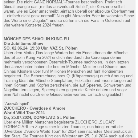
seiner „Die nicht GANZ NORMAL“-Tournee beschreiben. Praktisch
überall prangte das „restlos ausverkauft-Schild“, die Konzerte selbst
waren, wie es Eder umschreibt „einfach überall der absolute Oberhammer
– einfach nicht ganz normal!“ Nun gibt Alexander Eder im wahrsten Sinne
des Worte eine „Zugabe“, und so dürfen sich die Fans in Österreich auf
vier weitere Konzerte 2024 freuen.
MÖNCHE DES SHAOLIN KUNG FU
Die Jubiläums-Show
SO, 02.06.24, 19:30 Uhr, VAZ St. Pölten
Unter dem Motto „Das lange Warten hat ein Ende können die Mönche
des Shaolin Kung Fu 2024 endlich ihre durch die Coronapandemie
mehrmals verschobenen Österreich-Tournee nachholen. In den letzten
drei Jahrzehnten haben die besten Mönche, Meister und Shamis aus
Chinas Klöstern über fünf Millionen Menschen auf fünf Kontinenten
begeistert. Die Beherrschung ihres Qi (Körperenergie) durch Atmung und
Training lässt die Mönche Steinplatten, Holzlatten und Eisenstangen auf
ihren Körpern und Köpfen zerschellen, sie auf Speeren, Schwertern und
Nagelbrettern liegen, Speerspitzen gegen die Kehle richten und sogar
eine Nähnadel durch eine Glasscheibe werfen. Einfach unglaublich!
"Auswärtspiel"
ZUCCHERO - Overdose d’Amore
World Wild Tour 2024
Do, 25.07.2024, DOMPLATZ St. Pölten
Über eine Million Menschen begeisterte ZUCCHERO „SUGAR"
FORNACIARI im Zuge seiner letzten Tournee, nun bringt er mit der
„Overdose D’Amore World Tour" für 2024 sein nächstes Meisterstück an
den Start. Die Tournee führt den Weltstar am 25. Juli 2024 auch auf den