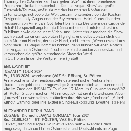
Thommy Ten & Amélie van Tass gehen 2024 mit ihrem brandneuen
Programm „Dreifach zauberhaft – Die Las Vegas Show“ auf große
Österreich-Tournee, wofür sie mit den kreativsten Köpfen der
Unterhaltungsmetropole der Welt zusammenarbeiten, von der Kostüm-
Designerin Lady Gagas oder der Styleberaterin Heidi Klums über den
Regisseur von America‘s Got Talent bis hin zu Designern des Cirque de
Soleil! Die speziell angefertigte Bühne mit einem Laufsteg direkt ins
Publikum sowie die neueste Video- und Lichttechnik machen die Show
auch visuell zu einem absoluten Highlight, und selbstverständlich darf
auch Mr. Koni Hundini, der süße Hund, nicht fehlen. „Wenn unsere Fans
nicht nach Las Vegas kommen können, dann bringen wir eben einfach
Las Vegas nach Österreich!“, schmunzeln die beiden Zauberstars und
versprechen die größte Mentalmagie-Show der Welt!
In St. Pölten findet die Weltpremiere (!) statt.
ANNA-SOPHIE
INSANITY TOUR 2024
Fr., 15.03.2024, warehouse (VAZ St. Pölten), St. Pölten
Anna-Sophie ist die meistgespielte österreichische Popkünstlerin im
Radio – nun geht die stimmgewaltige Steirerin endlich auf Tournee und
wird im Zuge der „INSANITY-Tour“ am 15. März im Club warehouse/VAZ
St. Pölten Station machen. Mit im Gepäck hat sie ihr brandneues Album
„Farewell“ und wird selbstverständlich ihre Hits wie „Cambodia”, „Attack
without warning” oder ihre aktuelle Singleauskopplung “Breathe” spielen!
ALEXANDER EDER & BAND
ZUGABE: Die nicht „GANZ NORMAL“ Tour 2024
Sa., 28.09.2024 – ST. PÖLTEN, VAZ St. Pölten
Er kam, sah und siegte“! So in etwa kann man Alexander Eders
Siegeszug durch die Hallen Österreichs und Deutschlands im Zuge