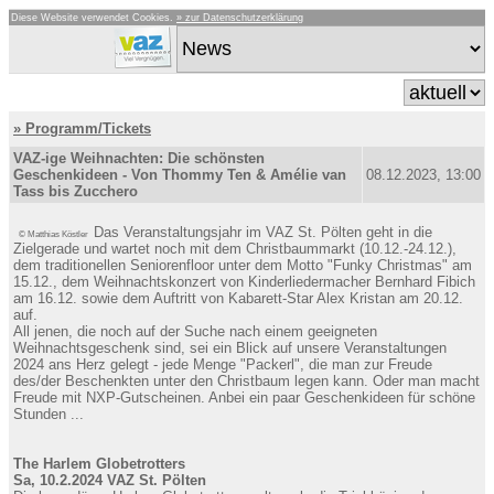
Diese Website verwendet Cookies.
» zur Datenschutzerklärung
» Programm/Tickets
VAZ-ige Weihnachten: Die schönsten
Geschenkideen - Von Thommy Ten & Amélie van
08.12.2023, 13:00
Tass bis Zucchero
Das Veranstaltungsjahr im VAZ St. Pölten geht in die
© Matthias Köstler
Zielgerade und wartet noch mit dem Christbaummarkt (10.12.-24.12.),
dem traditionellen Seniorenfloor unter dem Motto "Funky Christmas" am
15.12., dem Weihnachtskonzert von Kinderliedermacher Bernhard Fibich
am 16.12. sowie dem Auftritt von Kabarett-Star Alex Kristan am 20.12.
auf.
All jenen, die noch auf der Suche nach einem geeigneten
Weihnachtsgeschenk sind, sei ein Blick auf unsere Veranstaltungen
2024 ans Herz gelegt - jede Menge "Packerl", die man zur Freude
des/der Beschenkten unter den Christbaum legen kann. Oder man macht
Freude mit NXP-Gutscheinen. Anbei ein paar Geschenkideen für schöne
Stunden ...
The Harlem Globetrotters
Sa, 10.2.2024 VAZ St. Pölten