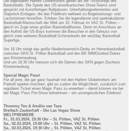
Die legendären Harlem Globetrotters gelten als die Trickkönige des
Basketballs. Die Spiele des US-amerikanischen Show-Teams sind
gespickt mit kunstfertigen Ballpässen, Unterhaltungselementen und
Slapstick-Einlagen, die das Publikum weltweit zu Begeisterungs- und
Lachstürmen hinreißen. Erleben Sie die legendärste und spektakulärste
Basketball-Mannschaft der Welt am 10. Februar im VAZ St. Pölten –
gleich im Zuge eines großen Basketballfestes. Denn im Anschluss an
den Auftritt der US-Boys kommen die Besucher in den Genuss von
gleich zwei weiteren Basketball-Schmankerln der win2day Basketball
Superliga.
Um 16 Uhr steigt das große Niederösterreich-Derby im Herrenbasketball
zwischen SKN St. Pölten Basketball und den BK IMMOunited Dukes
aus Klosterneuburg.
Und um 18.30 Uhr messen sich die Damen des SKN gegen Duchess
Klosterneuburg.
Special Magic Pass!
Für all jene, die gar ganz hautnah mit den Harlem Globetrotters am
Parkett spielen möchten, gibt es zudem die Möglichkeit, zusätzlich zum
regulären Ticket einen Magic Pass zu erwerben – damit können sie bei
der Magic Pass Pre-Show teilnehmen – ein unvergessliches Erlebnis!
Thommy Ten & Amélie van Tass
Dreifach Zauberhaft – Die Las Vegas Show
WELTPREMIERE
Fr., 01.03.2024, 19:30 Uhr – St. Pölten, VAZ St. Pölten
Sa., 02.03.2024, 15:00 Uhr – St. Pölten, VAZ St. Pölten
Sa., 02.03.2024, 19:30 Uhr – St. Pölten, VAZ St. Pölten