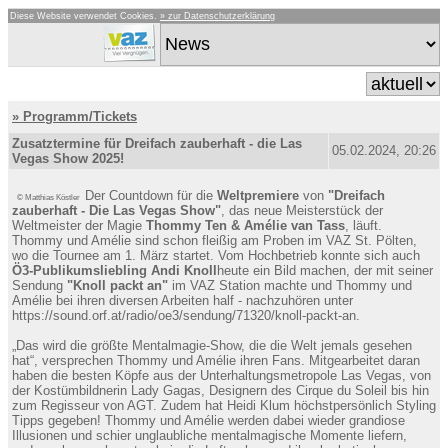
Diese Website verwendet Cookies.
» zur Datenschutzerklärung
» Programm/Tickets
Zusatztermine für Dreifach zauberhaft - die Las
05.02.2024, 20:26
Vegas Show 2025!
Der Countdown für die
Weltpremiere
von
"Dreifach
© Matthias Köstler
zauberhaft - Die Las Vegas Show"
, das neue Meisterstück der
Weltmeister der Magie
Thommy Ten & Amélie van Tass
, läuft.
Thommy und Amélie sind schon fleißig am Proben im VAZ St. Pölten,
wo die Tournee am 1. März startet. Vom Hochbetrieb konnte sich auch
Ö3-Publikumsliebling Andi Knoll
heute ein Bild machen, der mit seiner
Sendung
"Knoll packt an"
im VAZ Station machte und Thommy und
Amélie bei ihren diversen Arbeiten half - nachzuhören unter
https://sound.orf.at/radio/oe3/sendung/71320/knoll-packt-an.
„Das wird die größte Mentalmagie-Show, die die Welt jemals gesehen
hat“, versprechen Thommy und Amélie ihren Fans. Mitgearbeitet daran
haben die besten Köpfe aus der Unterhaltungsmetropole Las Vegas, von
der Kostümbildnerin Lady Gagas, Designern des Cirque du Soleil bis hin
zum Regisseur von AGT. Zudem hat Heidi Klum höchstpersönlich Styling
Tipps gegeben! Thommy und Amélie werden dabei wieder grandiose
Illusionen und schier unglaubliche mentalmagische Momente liefern,