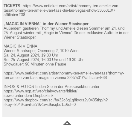
TICKETS
: https://www.oeticket.com/artist/thommy-ten-amelie-van-
tass/thommy-ten-amelie-van-tass-die-las-vegas-show-3366310/?
affiliate=F38
„MAGIC IN VIENNA“ in der Wiener Staatsoper
Außerdem gastieren Thommy und Amélie diesen Sommer am 24. und
25. August wieder mit „Magic in Vienna“ für drei exklusive Auftritte in der
Wiener Staatsoper.
MAGIC IN VIENNA
Wiener Staatsoper, Opernring 2, 1010 Wien
Sa, 24. August 2024, 19:30 Uhr
So, 25. August 2024, 16:00 Uhr und 19:30 Uhr
Showdauer: 90 Minuten ohne Pause
https://www.oeticket.com/artist/thommy-ten-amelie-van-tass/thommy-
ten-amelie-van-tass-magic-in-vienna-3287501/?affiliate=F38
INFOS & FOTOS finden Sie in der Pressesektion unter
https://www.nxp.at/web/clairvoyants/bilder/
sowie unter dem Dropboxlink
https://www.dropbox.com/scl/fo/32c8g1g8kyxs2v0435thp/h?
rlkey=k949kuvrtu279v1ws9usqbd1a&dl=0