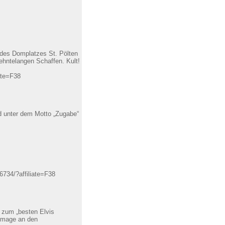
 des Domplatzes St. Pölten
ehntelangen Schaffen. Kult!
ate=F38
d unter dem Motto „Zugabe“
6734/?affiliate=F38
 zum „besten Elvis
ommage an den