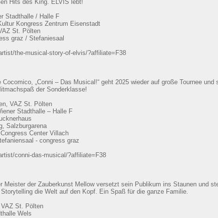
ßen Hits des King. ELVIS lebt!
 Stadthalle / Halle F
 Kultur Kongress Zentrum Eisenstadt
 VAZ St. Pölten
ess graz / Stefaniesaal
ist/the-musical-story-of-elvis/?affiliate=F38
 Cocomico, „Conni – Das Musical!“ geht 2025 wieder auf große Tournee und so
 Mitmachspaß der Sonderklasse!
ten, VAZ St. Pölten
iener Stadthalle – Halle F
rucknerhaus
g, Salzburgarena
, Congress Center Villach
tefaniensaal - congress graz
tist/conni-das-musical/?affiliate=F38
r Meister der Zauberkunst Mellow versetzt sein Publikum ins Staunen und stel
Storytelling die Welt auf den Kopf. Ein Spaß für die ganze Familie.
, VAZ St. Pölten
thalle Wels