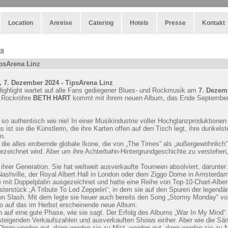
Location
Anreise
Catering
Hotels
Presse
Kontakt
ts
psArena Linz
 7. Dezember 2024 - TipsArena Linz
ighlight wartet auf alle Fans gediegener Blues- und Rockmusik am
7. Dezem
 Rockröhre
BETH HART
kommt mit ihrem neuen Album, das Ende September 
t so authentisch wie nie! In einer Musikindustrie voller Hochglanzproduktionen
s ist sie die Künstlerin, die ihre Karten offen auf den Tisch legt, ihre dunkel
n.
 die alles erobernde globale Ikone, die von „The Times“ als „außergewöhnlich
bezeichnet wird. Aber um ihre Achterbahn-Hintergrundgeschichte zu verstehe
ihrer Generation. Sie hat weltweit ausverkaufte Tourneen absolviert, darunter 
ashville, der Royal Albert Hall in London oder dem Ziggo Dome in Amsterda
e mit Doppelplatin ausgezeichnet und hatte eine Reihe von Top-10-Chart-Alben
isterstück „A Tribute To Led Zeppelin“, in dem sie auf den Spuren der legend
on Slash. Mit dem legte sie heuer auch bereits den Song „Stormy Monday“ vor, 
to auf das im Herbst erscheinende neue Album.
eth auf eine gute Phase, wie sie sagt. Der Erfolg des Albums „War In My Mind
, steigenden Verkaufszahlen und ausverkauften Shows einher. Aber wie die Säng
Dinge werden gut, dann werden sie zu Mist, werden gut, dann werden sie zu M