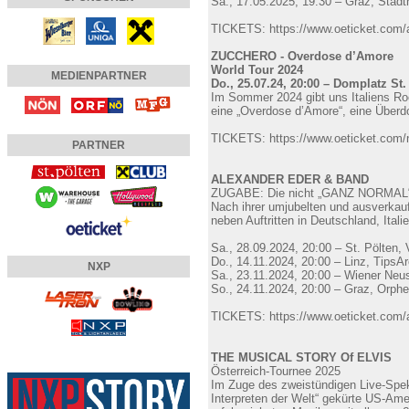
Sa., 17.05.2025, 19:30 – Graz, Stadt
TICKETS: https://www.oeticket.com/a
ZUCCHERO - Overdose d’Amore
World Tour 2024
MEDIENPARTNER
Do., 25.07.24, 20:00 – Domplatz St.
Im Sommer 2024 gibt uns Italiens Ro
eine „Overdose d’Amore“, eine Überdo
TICKETS: https://www.oeticket.com/n
PARTNER
ALEXANDER EDER & BAND
ZUGABE: Die nicht „GANZ NORMAL“
Nach ihrer umjubelten und ausverka
neben Auftritten in Deutschland, Ital
Sa., 28.09.2024, 20:00 – St. Pölten,
Do., 14.11.2024, 20:00 – Linz, TipsA
NXP
Sa., 23.11.2024, 20:00 – Wiener Neu
So., 24.11.2024, 20:00 – Graz, Orph
TICKETS: https://www.oeticket.com/ar
THE MUSICAL STORY Of ELVIS
Österreich-Tournee 2025
Im Zuge des zweistündigen Live-Spek
Interpreten der Welt“ gekürte US-Am