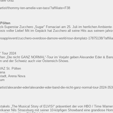
halle Graz
rtist/thommy-ten-amelie-van-tass/?affiliate=F38
 Pölten
ck-Superstar Zucchero „Sugar" Fornaciari am 25. Juli im herrlichen Ambiente
sis voller Liebe! Mit im Gepäck hat Zucchero all seine Hits aus seinem jahrz
oapp/event/zucchero-overdose-damore-world-tour-domplatz-17875138/?affili
 Tour 2024
uften „Die nicht GANZ NORMAL“-Tour im Vorjahr geben Alexander Eder & Ban
ien und der Schweiz auch vier Österreich-Shows.
 VAZ St. Pölten
rena
stadt, Arena Nova
eum
tist/alexander-eder/alexander-eder-band-die-nicht-ganz-normal-tour-2024-353
takels „The Musical Story of ELVIS!“ präsentiert der von HBO / Time Warner
erikaner Nils Strassburg mit seiner 10-köpfigen Showband eine grandiose H