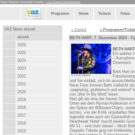
Diese Website verwendet Cookies.
» zur Datenschutzerklärung
Programm
News
Tickets
Fotos
VAZ News aktuell
« Zurück
» Programm/Ticke
aktuell
BETH HART, 7. Dezember 2024 - Ti
2026
BETH HART,
2025
Ein wahres H
– Ausnahme
2024
Österreich.
2023
Beth Hart is
2022
© Carlota Figueras
Fotoshooting
und Sie einlädt, sich ihr anzuschließe
2021
Neue Fans kennen Beth vielleicht als
„waghalsig, grüblerisch und wütend“ 
2020
von „War In My Mind“ lesen.
Hart gilt als eine der besten Stimmen 
2019
Orten wie dem Ryman Auditorium in N
2018
der Spitze der Billboard-Charts, wurd
letztes, von der Kritik umjubeltes Me
2017
legendär etwa auch ein Gastauftritt v
Heartbreak Hotel“ macht bereits Gus
2016
Mit 51 – und stolz darauf – blickt B
Zeppelin Tribute ging mit Kritikerlob
2015
ihr Leben immer in Zyklen bewegt – „