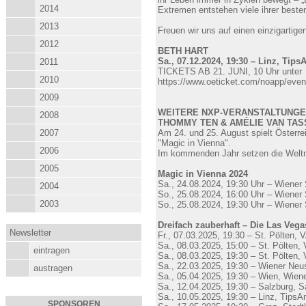
2014
Extremen entstehen viele ihrer beste
2013
Freuen wir uns auf einen einzigartig
2012
BETH HART
Sa., 07.12.2024, 19:30 – Linz, Tips
2011
TICKETS AB 21. JUNI, 10 Uhr unter
2010
https://www.oeticket.com/noapp/event/
2009
WEITERE NXP-VERANSTALTUNG
2008
THOMMY TEN & AMÉLIE VAN TAS
2007
Am 24. und 25. August spielt Österre
"Magic in Vienna".
2006
Im kommenden Jahr setzen die Weltme
2005
Magic in Vienna 2024
Sa., 24.08.2024, 19:30 Uhr – Wiener
2004
So., 25.08.2024, 16:00 Uhr – Wiener
2003
So., 25.08.2024, 19:30 Uhr – Wiener
Dreifach zauberhaft – Die Las Veg
Newsletter
Fr., 07.03.2025, 19:30 – St. Pölten, 
Sa., 08.03.2025, 15:00 – St. Pölten,
eintragen
Sa., 08.03.2025, 19:30 – St. Pölten,
Sa., 22.03.2025, 19:30 – Wiener Neu
austragen
Sa., 05.04.2025, 19:30 – Wien, Wiene
Sa., 12.04.2025, 19:30 – Salzburg, S
Sa., 10.05.2025, 19:30 – Linz, TipsA
SPONSOREN