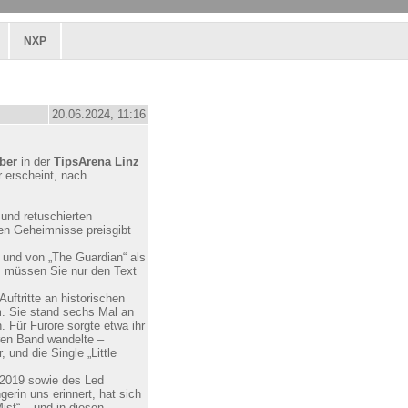
NXP
20.06.2024, 11:16
ber
in der
TipsArena Linz
erscheint, nach
 und retuschierten
sten Geheimnisse preisgibt
“ und von „The Guardian“ als
n, müssen Sie nur den Text
Auftritte an historischen
m. Sie stand sechs Mal an
. Für Furore sorgte etwa ihr
ären Band wandelte –
und die Single „Little
“ 2019 sowie des Led
erin uns erinnert, hat sich
ist“ – und in diesen