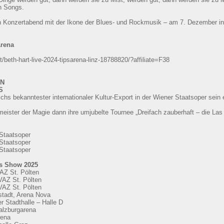
n Songs.
en Konzertabend mit der Ikone der Blues- und Rockmusik – am 7. Dezember in
Arena
beth-hart-live-2024-tipsarena-linz-18788820/?affiliate=F38
EN
S
ichs bekanntester internationaler Kultur-Export in der Wiener Staatsoper sei
ister der Magie dann ihre umjubelte Tournee „Dreifach zauberhaft – die Las
 Staatsoper
 Staatsoper
 Staatsoper
as Show 2025
VAZ St. Pölten
 VAZ St. Pölten
 VAZ St. Pölten
stadt, Arena Nova
r Stadthalle – Halle D
alzburgarena
rena