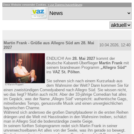
Diese Website verwendet Cookies.
» zur Datenschutzerklärung
Martin Frank - Grüße aus Allegro Süd am 28. Mai
10.04.2026, 12:40
2027
ENDLICH! Am
28. Mai 2027
kommt der
deutsche Kabarett-Überflieger
Martin Frank
mit
seinem brandneuen Programm
„Allegro Süd“
ins
VAZ St. Pölten
.
Sie sehnen sich nach einem Kurzurlaub aus
© Marvin Ruppert
dem Wahnsinn der Welt? Dann kommen Sie für
einen zweistündigen Comedyabend nach Allegro Süd. Sie wissen nicht,
wo das liegt? Martin auch nicht. Aber der 33-jährige Comedian hat alles
im Gepäck, was der Name „Allegro Süd“ verspricht: authentische Gags,
mitreißendes Tempo, genussvolle Musik und einen unvergleichlichen
bayerischen Charme.
Während sich anderswo die großen Dampfplauderer in die ersten Reihen
drängen und die Welt mit Hasstiraden in den Wahnsinn treiben, schätzt
man in Allegro Süd die bodenständige zweite Geige.
In seinem fünften Soloprogramm redet sich Martin Frank in seiner
unverwechselbaren Art alles von der Seele, was ihn gerade so bewegt.