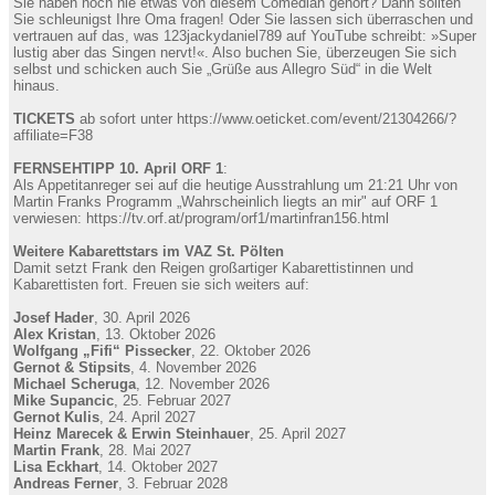
Sie haben noch nie etwas von diesem Comedian gehört? Dann sollten
Sie schleunigst Ihre Oma fragen! Oder Sie lassen sich überraschen und
vertrauen auf das, was 123jackydaniel789 auf YouTube schreibt: »Super
lustig aber das Singen nervt!«. Also buchen Sie, überzeugen Sie sich
selbst und schicken auch Sie „Grüße aus Allegro Süd“ in die Welt
hinaus.
TICKETS
ab sofort unter https://www.oeticket.com/event/21304266/?
affiliate=F38
FERNSEHTIPP 10. April ORF 1
:
Als Appetitanreger sei auf die heutige Ausstrahlung um 21:21 Uhr von
Martin Franks Programm „Wahrscheinlich liegts an mir" auf ORF 1
verwiesen: https://tv.orf.at/program/orf1/martinfran156.html
Weitere Kabarettstars im VAZ St. Pölten
Damit setzt Frank den Reigen großartiger Kabarettistinnen und
Kabarettisten fort. Freuen sie sich weiters auf:
Josef Hader
, 30. April 2026
Alex Kristan
, 13. Oktober 2026
Wolfgang „Fifi“ Pissecker
, 22. Oktober 2026
Gernot & Stipsits
, 4. November 2026
Michael Scheruga
, 12. November 2026
Mike Supancic
, 25. Februar 2027
Gernot Kulis
, 24. April 2027
Heinz Marecek & Erwin Steinhauer
, 25. April 2027
Martin Frank
, 28. Mai 2027
Lisa Eckhart
, 14. Oktober 2027
Andreas Ferner
, 3. Februar 2028