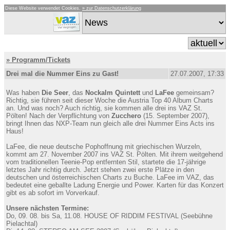
Diese Website verwendet Cookies.
» zur Datenschutzerklärung
» Programm/Tickets
Drei mal die Nummer Eins zu Gast!
27.07.2007, 17:33
Was haben
Die Seer
, das
Nockalm Quintett
und
LaFee
gemeinsam?
Richtig, sie führen seit dieser Woche die Austria Top 40 Album Charts
an. Und was noch? Auch richtig, sie kommen alle drei ins VAZ St.
Pölten! Nach der Verpflichtung von
Zucchero
(15. September 2007),
bringt Ihnen das NXP-Team nun gleich alle drei Nummer Eins Acts ins
Haus!
LaFee, die neue deutsche Pophoffnung mit griechischen Wurzeln,
kommt am 27. November 2007 ins VAZ St. Pölten. Mit ihrem weitgehend
vom traditionellen Teenie-Pop entfernten Stil, startete die 17-jährige
letztes Jahr richtig durch. Jetzt stehen zwei erste Plätze in den
deutschen und österreichischen Charts zu Buche. LaFee im VAZ, das
bedeutet eine geballte Ladung Energie und Power. Karten für das Konzert
gibt es ab sofort im Vorverkauf.
Unsere nächsten Termine:
Do, 09. 08. bis Sa, 11.08. HOUSE OF RIDDIM FESTIVAL (Seebühne
Pielachtal)